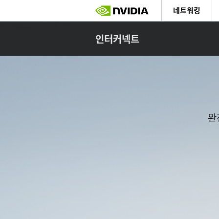
Skip
네트워킹
to
main
content
인터커넥트
완