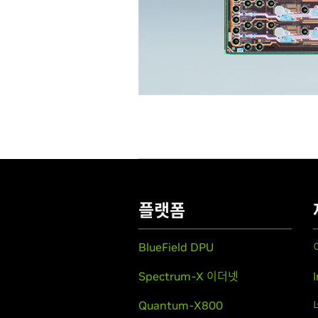
플랫폼
BlueField DPU
Spectrum-X 이더넷
Quantum-X800