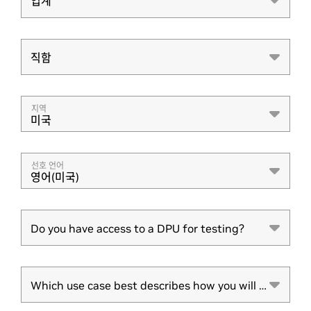
업계
업계
직함
직함
지역
미국
선호 언어
영어(미국)
Do you have access to a DPU for testing?
Do you have access to a DPU for testing?
Which use case best describes how you will use the DPU?
Which use case best describes how you will use the DPU?