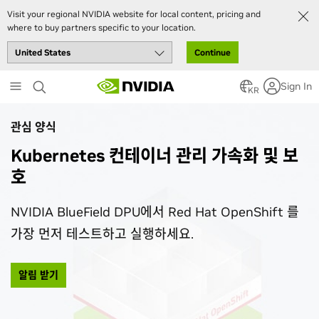
Visit your regional NVIDIA website for local content, pricing and
where to buy partners specific to your location.
Continue
Skip
Sign In
to
KR
main
content
관심 양식
Kubernetes 컨테이너 관리 가속화 및 보
호
NVIDIA BlueField DPU에서 Red Hat OpenShift 를
가장 먼저 테스트하고 실행하세요.
알림 받기