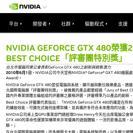
平台
開發者
社群
驅動程式
支援
NVIDIA GEFORCE GTX 480
BEST CHOICE「評審團特別獎」
台北市電腦同業公會表彰GeForce GTX 480之創新與銷售潛力
2010年6月1日 -
NVIDIA公司今天宣佈NVIDIA® GeForce® GXT 480
Award)。
NVIDIA GeForce GTX 480是從電腦與系統、顯示器與數位娛樂
北國際電腦展「評審團特別獎」。被推薦的產品都要經過「Jury of Best Choi
國內外專業媒體主編組成的評審團之嚴格評選，評審標準乃以產品的創新
Best Choice 評審團代表指出：「NVIDIA GeForce GTX 480的
的鑲嵌效能、可擴充式幾何座標架構，並具備許多符合未來應用的功能，
NVIDIA公司桌上型GPU事業部門總經理Drew Henry今天在出席電腦公
GTX 480的革命性運算架構帶來非常優異的遊戲體驗，一流的影像品質
驗。」
在台北國際電腦展期間，許多繪圖卡大廠、電腦系統製造商，以及獨立硬體廠商和