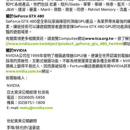
和PC系統產品，他們包括 宏碁、翔升/Giada、華擎、華碩、映泰、藍天、Cooler 
J&W、捷波、麗臺、Manli、微軟、微星、同德、Patriot Memory、浩鑫、旌
關於GeForce GTX 480
GeForce GTX 480是全新玩家級陣容的頂級GPU產品，為業界帶來最強的鑲嵌(
素。鑲嵌技術可以讓遊戲開發者盡情發揮GeForce GTX 480 GP
豔的遊戲場景。
有關獎項更多相關資訊，請瀏覽Computex網站
www.tca.org.tw
。欲了解更
//www.nvidia.com.tw/object/product_geforce_gtx_480_tw.html
網
關於NVIDIA
NVIDIA公司在1999年發明了繪圖處理器(GPU)後，便讓全世界認識到
採用的突破性、互動式繪圖功能，不斷為視覺運算定義各種全新標準。NVI
價格上變得平易近人，因而廣被採用。Fortune雜誌連續兩年將NVIDIA
www.nvidia.com.tw
網站。
新聞聯絡人：
NVIDIA
亞太資深公關經理 杜佳祐
電話：(02)6605-5856
傳真：(02)8751-1809
E-mail:
metu@nvidia.com
世紀奧美公關顧問
李瑋/薛光妤/溫晏誼