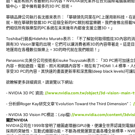
戲、電影和照片等最新的3D內容。NVIDIA領先業界在台北國際電腦展期間
驗中心，當中擁有最多的3D PC 技術。
華碩品牌公司執行長沈振來表示：「華碩領先同業在PC上運用新科技，在
就。現在華碩對發展3D PC這個全新的PC類別相當樂觀，我們會推出搭載NVID
們相信所有娛樂型的PC系統在未來幾年內都會支援立體3D。」
Toshiba行銷長Hidehito Murato表示：「不了解如何取得酷炫3D
興有3D Vision筆電的出現，它們可以讓消費者將3D的內容帶著走。這
地運用在各種數位娛樂上。3D的時代就在我們眼前！」
Panasonic北美分公司技術長Eisuke Tsuyuzaki表示：「3D PC
內容，例如遊戲、電影、照片和網路內容等。現在有了HDMI 1.4 標準，人
享受3D PC的內容，其快速的畫面更新率和深黑階(deep black leve
欲瞭解更多詳細資訊，請瀏覽以下網站:
- NVIDIA 3D PC 資訊:
//www.nvidia.com.tw/object/3d-vision-main-t
- 分析師Roger Kay研究文章“Evolution Toward the Third Dimension”：
- NVIDIA 3D Vision PC標誌：(.zip檔)
//www.nvidia.com/content/3dvis
關於NVIDIA
NVIDIA公司在1999年發明了繪圖處理器(GPU)後，便讓全世界認識到
採用的突破性、互動式繪圖功能，不斷為視覺運算定義各種全新標準。NVI