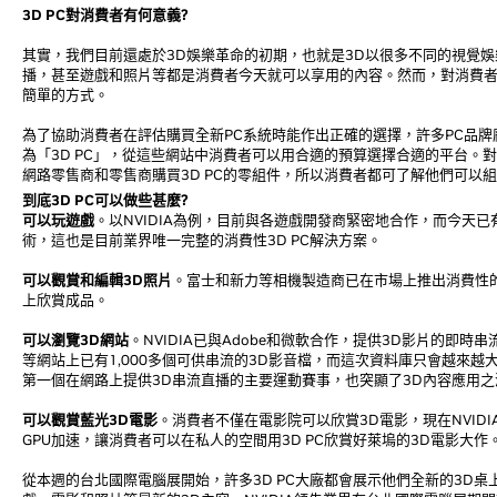
3D PC對消費者有何意義?
其實，我們目前還處於3D娛樂革命的初期，也就是3D以很多不同的視覺娛
播，甚至遊戲和照片等都是消費者今天就可以享用的內容。然而，對消費者而
簡單的方式。
為了協助消費者在評估購買全新PC系統時能作出正確的選擇，許多PC品
為「3D PC」，從這些網站中消費者可以用合適的預算選擇合適的平台。
網路零售商和零售商購買3D PC的零組件，所以消費者都可了解他們可以組
到底3D PC可以做些甚麼?
可以玩遊戲
。以NVIDIA為例，目前與各遊戲開發商緊密地合作，而今天已有超過4
術，這也是目前業界唯一完整的消費性3D PC解決方案。
可以觀賞和編輯3D照片
。富士和新力等相機製造商已在市場上推出消費性的3
上欣賞成品。
可以瀏覽3D網站
。NVIDIA已與Adobe和微軟合作，提供3D影片的即時串
等網站上已有1,000多個可供串流的3D影音檔，而這次資料庫只會越來越大。
第一個在網路上提供3D串流直播的主要運動賽事，也突顯了3D內容應用
可以觀賞藍光3D電影
。消費者不僅在電影院可以欣賞3D電影，現在NVID
GPU加速，讓消費者可以在私人的空間用3D PC欣賞好萊塢的3D電影大作
從本週的台北國際電腦展開始，許多3D PC大廠都會展示他們全新的3D桌上