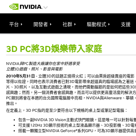
平台
開發者
社群
驅動程式
支援
3D PC將3D娛樂帶入家庭
NVIDIA與PC製造大廠讓你在家中舒適享受
立體3D遊戲、照片、影音與電影
2010年5月31日
- 立體3D的話題正燒得火紅；可以由票房超級賣座的電
等得以佐證，同時也表示消費者已對3D電影帶來超逼真的臨場感為之著迷。
片、3D照片，以及互動式遊戲之湧現，而他們需動腦筋的是如何把這些3D
感興趣；然而，另一個消費者會感興趣，而且可以提供更高靈活度的解決方案
PC類別將會在本週的台北國際電腦展中亮相，NVIDIA與Alienware
推出。
在定義上，3D PC指的是至少要符合以下規格的桌上型或筆記型電腦：
包含一副NVIDIA 3D Vision主動式快門眼鏡，這是唯一可以針
可支援120Hz 3D顯示技術的桌上型液晶顯示器、3D投影機、3D
搭載一顆獨立型NVIDIA GeForce®系列GPU，可為3D顯示器提供