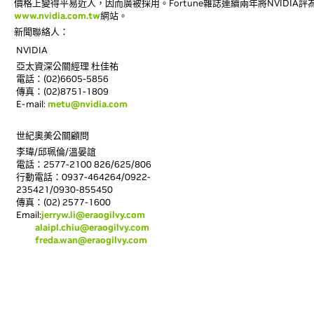
價格上變得平易近人，因而廣被採用。
Fortune
雜誌連續兩年將NVIDIA
www.nvidia.com.tw
網站。
新聞聯絡人：
NVIDIA
亞太資深公關經理 杜佳祐
電話：(02)6605-5856
傳真：(02)8751-1809
E-mail:
metu@nvidia.com
世紀奧美公關顧問
李瑋/邱珮倫/溫晏誼
電話：2577-2100 826/625/806
行動電話：0937-464264/0922-
235421/0930-855450
傳真：(02) 2577-1600
Email:
jerryw.li@eraogilvy.com
alaipl.chiu@eraogilvy.com
freda.wan@eraogilvy.com