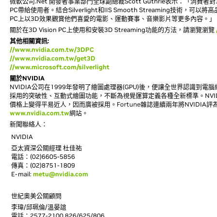
微軟公司.Net 開發者事業部門全球副總裁Scott Guthrie表示：「
PC帶給使用者。結合Silverlight和IIS Smooth Streaming技術
PC上以3D效果觀賞他們喜愛的電影、運動賽事、音樂影片等更多內容。」
關於在3D Vision PC上使用和安裝3D Streaming功能的方法，請瀏覽瀏覽
其他相關資訊:
//www.nvidia.com.tw/3DPC
//www.nvidia.com.tw/get3D
//www.microsoft.com/silverlight
關於NVIDIA
NVIDIA公司在1999年發明了繪圖處理器(GPU)後，便讓全世界認識到
採用的突破性、互動式繪圖功能，不斷為視覺運算定義各種全新標準。NVI
價格上變得平易近人，因而廣被採用。
Fortune
雜誌連續兩年將NVIDIA
www.nvidia.com.tw
網站。
新聞聯絡人：
NVIDIA
亞太資深公關經理 杜佳祐
電話：(02)6605-5856
傳真：(02)8751-1809
E-mail:
metu@nvidia.com
世紀奧美公關顧問
李瑋/邱珮倫/溫晏誼
電話：2577-2100 826/625/806