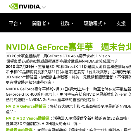
平台
開發者
社群
驅動程式
支援
NVIDIA GeForce嘉年華 週
3D PC大軍全體動員 買GeForce GTX 460顯示卡抽3D Vision
現場集愛心或參加遊戲挑戰賽即有機會獲最新NVIDIA主流級顯示卡
2010 年7月29日 -
無論是3D PC和DirectX 11都是廣大消費者和遊
示卡和PC品牌商特別於7月31日(本週末)在素有「台北秋葉原」之稱的光華數位新天地舉
3D Vision™體驗區、遊戲霸主挑戰賽、慈善一元競標和贈獎活動，不僅讓消費
更有機會將超級好康帶回家。
NVIDIA GeForce嘉年華將於7月31日(週六)上午十一時至七時在光華
GeForce GTX 400系列顯示卡，更可率先在結合NVIDIA最新推出的Fermi架構 G
熱門的遊戲。NVIDIA GeForce嘉年華的豐富內容包括：
NVIDIA GeForce體驗區
：
集結各大顯示卡和PC廠商完整呈現最新的NVIDIA® G
產品。
NVIDIA 3D Vision體驗區
：
活動當天現場提供全新打造的百萬3D賽車椅
歷其境3D立體劇院和HIGH翻天的奇幻世界。
遊戲霸主挑戰賽
：
現場設有最撼動的《極速快感：進化世代》挑戰賽，最酷