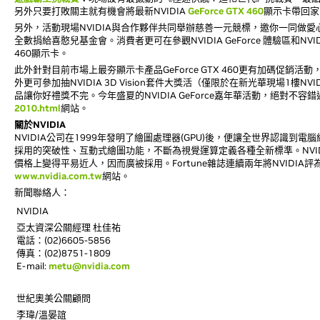
另外只要打敗關主就有機會將最新NVIDIA
GeForce GTX 460
顯示卡帶回家
另外，活動現場NVIDIA與合作夥伴共同舉辦慈善一元競標，邀你一同做
全數捐給喜憨兒基金會。消費者更可在參觀NVIDIA GeForce 體驗區和NVIDIA
460顯示卡。
此外針對目前市場上最夯顯示卡產品GeForce GTX 460更有加碼促銷活動，凡前三
外更可參加抽NVIDIA 3D Vision套件大獎活（僅限於在新光華現場1樓NVID
品讓你好禮獎不完。今年盛夏的NVIDIA GeForce嘉年華活動，絕對不
2010.html
網站。
關於NVIDIA
NVIDIA公司在1999年發明了繪圖處理器(GPU)後，便讓全世界認識到
採用的突破性、互動式繪圖功能，不斷為視覺運算定義各種全新標準。NVI
價格上變得平易近人，因而廣被採用。Fortune雜誌連續兩年將NVIDIA
www.nvidia.com.tw
網站。
新聞聯絡人：
NVIDIA
亞太資深公關經理 杜佳祐
電話：(02)6605-5856
傳真：(02)8751-1809
E-mail:
metu@nvidia.com
世紀奧美公關顧問
李瑋/溫晏誼