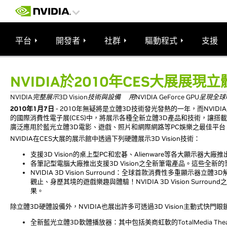
平台
開發者
社群
驅動程式
支援
NVIDIA於2010年CES大展展現
NVIDIA完整展示3D Vision技術與設備 用NVIDIA GeForce GP
2010年1月7日
- 2010年無疑將是立體3D技術發光發熱的一年，而NVID
的國際消費性電子展(CES)中，將展示各種全新立體3D產品和技術，讓搭載NVIDIA
廣泛應用於藍光立體3D電影、遊戲、照片和網際網路等PC娛樂之最佳平台
NVIDIA在CES大展的展示館中透過下列硬體展示3D Vision技術：
支援3D Vision的桌上型PC和宏碁、Alienware等各大顯示器大廠推
各筆記型電腦大廠推出支援3D Vision之全新筆電產品。這些全新
NVIDIA 3D Vision Surround：全球首款消費性多重
觀止、身歷其境的遊戲樂趣與體驗！NVIDIA 3D Vision Surr
果。
除立體3D硬體設備外，NVIDIA也展出許多可透過3D Vision主動式
全新藍光立體3D軟體播放器：其中包括美商虹軟的
TotalMedia The