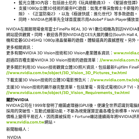
藍光立體3D內容：包括迪士尼的《玩具總動員3》、《聖誕夜怪譚
支援1080p立體3D技術的最夯PC遊戲：如鬼才導演詹姆士卡麥隆的《
隙》、《正當防衛2》，以及《極速快感：進化世代》等多款遊戲。
同時，NVIDIA也將率先全球首度展示用Adobe® Flash Player播放並
NVIDIA在展館現場會用富士FinePix REAL 3D W1數位相機為到訪N
網站提供觀賞。同時，歡迎各界到NVIDIA在CES大展的攤位(South Hall 4, 攤位
機和宏碁GD245HQ 1080p液晶螢幕的遊戲，體驗逼真的震撼歷程。另外，3D Vi
更多相關資訊：
更多有關NVIDIA 3D Vision技術和3D Vision產業體系資訊：
www.nvidia.
超過四百種支援NVIDIA 3D Vision技術的遊戲清單：
//www.nvidia.com.
更多關於利用3D Vision技術觀賞立體3D照片資訊，包括最新Fujifilm Fine
//www.nvidia.com.tw/object/3D_Vision_3D_Pictures_tw.html
下載支援3D Vision技術的立體3D電影預告片：
//www.nvidia.com.tw/ob
支援3D Vision技術的顯示器完整清單，包括筆電、背投式電視(DLP TV
//www.nvidia.com.tw/object/3D_Vision_Requirements_tw.html
關於NVIDIA
NVIDIA公司在1999年發明了繪圖處理器(GPU)後，便讓全世界認識到
採用的突破性、互動式繪圖功能，不斷為視覺運算定義各種全新標準。NVI
價格上變得平易近人，因而廣被採用。
Fortune
雜誌連續兩年將NVIDIA
www.nvidia.com.tw
網站。
新聞聯絡人：
NVIDIA