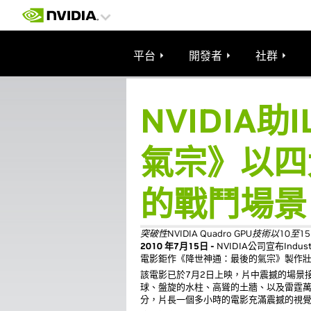
平台
開發者
社群
NVIDIA
氣宗》以四
的戰鬥場景
突破性NVIDIA Quadro GPU技術
2010 年7月15日 -
NVIDIA公司宣布Industr
電影鉅作《降世神通：最後的氣宗》製作
該電影已於7月2日上映，片中震撼的場景
球、盤旋的水柱、高聳的土牆、以及雷霆萬
分，片長一個多小時的電影充滿震撼的視