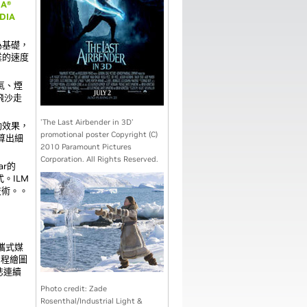
IA®
DIA
為基礎，
業的速度
氣、煙
飛沙走
'The Last Airbender in 3D'
互動效果，
promotional poster Copyright (C)
算出細
2010 Paramount Pictures
Corporation. All Rights Reserved.
ar的
式。ILM
技術。。
可攜式媒
編程繪圖
誌連續
。
Photo credit: Zade
Rosenthal/Industrial Light &