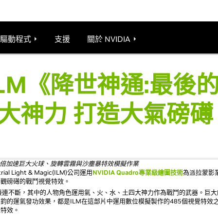
驅動程式
支援
關於 NVIDIA
助ILM《降世神通:最後
大神力 打造大氣磅礡
以10至15倍加速巨大火球、旋轉雲霧與沙塵暴特效模擬作業
ial Light & Magic(ILM)公司運用
NVIDIA Quadro專業級繪圖技術
為派拉蒙影
壯觀磅礡的戰鬥視覺特效。
接連不斷，其中的人物角色運用氣、火、水、土四大神力作為戰鬥的武器。巨大
鈞的運氣發功效果，都是ILM在這部片中運用數位模擬製作的485個視覺特效
覺特效。