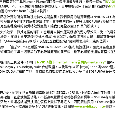
自行開發的工具Plume。Plume同時是一個流體模擬系統，也是一個運用
NVID
ILM運用Plume大幅提升模擬的運算速度，其中模擬著色作業是由12台透過
NVI
速的render farm主機群來執行。
表示：「反覆計算對所有高階視覺特效尤關重要。我們採用的運算架構以NVIDIA GPU
模擬做到多達8次的反覆運算作業，其中帶來的速度提升比用CPU執行模擬作
 GPU來克服各種複雜的視覺特效難題後，讓我們完全改變了作業的模式。 」
擬的火焰效果，但其充裕的彈性，也可用來製作運氣發功的動力學效果、海上的霧
場景，描繪主角安昂(諾亞林格飾演) 運氣發功力抗數道強烈火焰，擊退夾雜著
U執行的Plume系統進行模擬，以彼此互動搭配來仔細引導氣流和火束的位置。
k表示：「由於Plume是透過NVIDIA Quadro GPU進行加速運算，因此具高度
技術知識的工具。這意謂你不必瞭解底層的演算法，也不必知道流體運算程式在
要採用的工具套件，包括了
NVIDIA旗下mental image公司的mental ray®
和Pix
sk Maya； Foundry的Nuke合成軟體，以及製作CG和特效的Zeno與Saber程
DIA CUDA架構的工具，並持續為特效製作流程探索更多全新的GPU加速著色
器(GPU)後，便讓全世界認識到電腦繪圖功能的威力；從此，NVIDIA藉由在各種
突破性、互動式繪圖功能，不斷為視覺運算定義各種全新標準。NVIDIA在可
破，並讓超級運算技術在價格上變得平易近人，因而廣被採用。Fortune雜
企業第一名。欲瞭解更多 NVIDIA詳細資訊，請瀏覽
www.nvidia.com.tw
網站