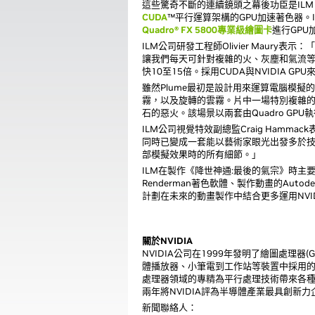
這些驚奇不斷的連續鏡頭之幕後功臣是ILM
CUDA
™平行運算架構的GPU加速著色器。
Quadro® FX 5800專業級繪圖卡
進行GPU加
ILM公司研發工程師Olivier Maury
讓我們每天可針對複雜的火、灰塵和氣流等
快10至15倍。採用CUDA與NVIDIA
雖然Plume最初是設計用來運算電腦模
霧，以及旋轉的雲霧。片中一場特別複雜的
石的惡火。該場景以兩套由Quadro GP
ILM公司視覺特效副總監Craig Hammac
同時已變成一套能以藝術家眼光出發多於
部模擬效果時的所有細節。」
ILM在製作《降世神通:最後的氣宗》時主
Renderman著色軟體、製作動畫的Autode
計劃在未來的動畫製作中結合更多運用NVI
關於NVIDIA
NVIDIA公司在1999年發明了繪圖處理
體播放器、小筆電到工作站等裝置中採用的
處理器領域的專精為平行處理技術帶來各種突
兩年將NVIDIA評為半導體產業最具創新力
新聞聯絡人：