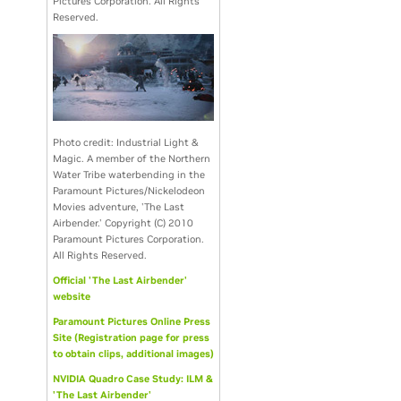
Pictures Corporation. All Rights
Reserved.
Photo credit: Industrial Light &
Magic. A member of the Northern
Water Tribe waterbending in the
Paramount Pictures/Nickelodeon
Movies adventure, 'The Last
Airbender.' Copyright (C) 2010
Paramount Pictures Corporation.
All Rights Reserved.
Official 'The Last Airbender'
website
Paramount Pictures Online Press
Site (Registration page for press
to obtain clips, additional images)
NVIDIA Quadro Case Study: ILM &
'The Last Airbender'