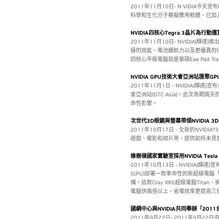
2011年11月10日- N VIDIA今天
科學和生化分子模擬應用軟體，已加
NVIDIA四核心Tegra 3晶片為
2011年11月10日- NVIDIA(輝達
級的效能、電池續航力以及更優異的行
四核心平板電腦就是華碩Eee Pad Tran
NVIDIA GPU技術大會亞洲站匯聚
2011年11月1日 - NVIDIA(輝
會亞洲站(GTC Asia)。此次為
命性影響。
次世代3D眼鏡與螢幕帶領NVIDIA 3D
2011年10月17日 - 全新的NVID
遊戲、電影和相片等，提供前所未見
橡樹嶺國家實驗室採用NVIDIA Tes
2011年10月13日 - NVIDIA(輝達
(GPU)部署一款革命性的新超級電腦
構。這款Cray XK6超級電腦Tita
電腦快兩倍以上，省電效率更提高三倍。
國網中心與NVIDIA共同舉辦「20
2011年9月22日- 2011年9月2