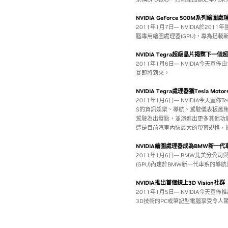
NVIDIA GeForce 500M系列繪
2011年1月7日— NVIDIA於2011
腦專用繪圖處理器(GPU)，專為搭載新一代In
NVIDIA Tegra超級晶片揭櫫下一
2011年1月6日— NVIDIA今天宣佈
暴即將到來。
NVIDIA Tegra處理器獲Tesla Mot
2011年1月6日— NVIDIA今天宣佈Tesl
S的資訊娛樂、導航、駕駛儀表板叢集系
駕駛為出發點，並演進出更多其他功
這是目前汽車內裝最大的螢幕規格，
NVIDIA繪圖處理器成為BMW新一
2011年1月6日— BMW北美分公司與
(GPU)內建於BMW新一代車系的導
NVIDIA推出首個線上3D Vision社群
2011年1月5日— NVIDIA今
3D技術的PC或筆記型電腦享受令人