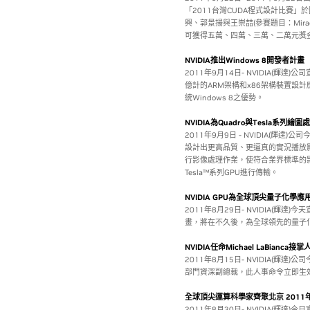
「2011台灣CUDA程式設計比賽
興、郭景揚與王崇喆(參賽題目：Mir
可獲得五萬、四萬、三萬、二萬元獎
NVIDIA推出Windows 8開發者
2011年9月14日- NVIDIA(輝
億計的ARM架構和x86架構裝置設
統Windows 8之優勢。
NVIDIA為Quadro與Tesla系列
2011年9月9日 - NVIDIA(輝達)公司
設計出更高品質、更逼真的實況播放影
行影像處理作業，使符合業界標準的影像訊
Tesla™系列GPU進行傳輸。
NVIDIA GPU為全球頂尖量子化學
2011年8月29日- NVIDIA(輝達)今天
畫，將在不久後，為全球領先的量子化學
NVIDIA任命Michael LaBian
2011年8月15日- NVIDIA(輝達)
部門資深副總裁，此人事命令立即生
全球頂尖運算科學家齊聚北京 2011年1
2011年8月30日- NVIDIA(輝達