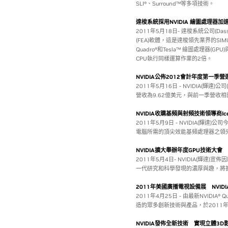
SLI®、Surround™等多項技術。
達梭系統採用NVIDIA 繪圖處理器
2011年5月18日- 達梭系統公司(Dass
(FEA)軟體，這是達梭領先業界的SI
Quadro®和Tesla™ 繪圖處理器(
CPU執行同樣運算作業的2倍。
NVIDIA公佈2012會計年度第一季營
2011年5月16日 - NVIDIA(輝達)
營收為9.62億美元，與前一季營收相
NVIDIA收購基頻與射頻技術領導商Ice
2011年5月9日 - NVIDIA(輝達)
電腦所需的頂尖效能基頻處理器之領
NVIDIA擴大舉辦年度GPU技術大會
2011年5月4日- NVIDIA(輝達
一代研究和科學發現的濃厚與趣，將擴大
2011年美國廣播電視設備展 NVI
2011年4月25日 - 由最新NVIDI
造的眾多創新技術與產品，於2011年美
NVIDIA發佈全新技術 實現立體3