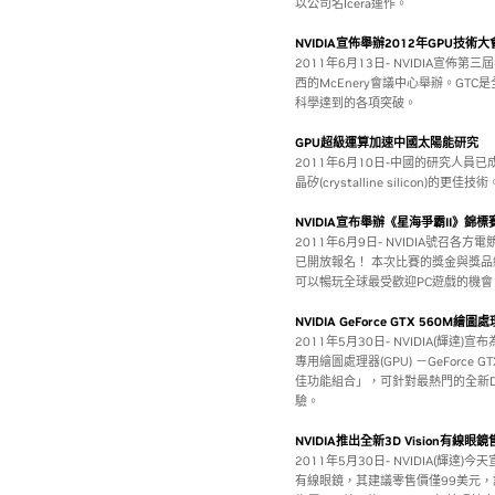
以公司名Icera運作。
NVIDIA宣佈舉辦2012年GPU技術大
2011年6月13日- NVIDIA宣佈第
西的McEnery會議中心舉辦。GT
科學達到的各項突破。
GPU超級運算加速中國太陽能研究
2011年6月10日-中國的研究人
晶矽(crystalline silico
NVIDIA宣布舉辦《星海爭霸II》錦標
2011年6月9日- NVIDIA號召各
已開放報名！ 本次比賽的獎金與獎品總值
可以暢玩全球最受歡迎PC遊戲的機
NVIDIA GeForce GTX 560M繪圖
2011年5月30日- NVIDIA(輝達
專用繪圖處理器(GPU) －GeForc
佳功能組合」，可針對最熱門的全新Di
驗。
NVIDIA推出全新3D Vision有線眼
2011年5月30日- NVIDIA(輝達)今天宣
有線眼鏡，其建議零售價僅99美元，