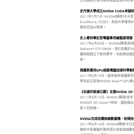
公司風險計算的端對端速度提升40倍，
史丹佛大學成立NVIDIA CUDA卓越
2011年7月7日- NVIDIA(輝達)今天
Excellence, CCOE)，為該大學運
算研究加以殊榮。
史上最快筆記型電腦專用繪圖處理器
2011年6月29日－ NVIDIA(輝達
GeForce® GTX 580M，現已搭
體與遊戲立下新的標竿，也即將搭载於Alie
術。
俄羅斯運用GPU超級電腦加速科學創
2011年6月15日 - 越來越多俄
學目前正採用NVIDIA Tesla™ G
《永遠的毀滅公爵》支援NVIDIA 3D Vi
2011年6月15日- NVIDIA 
NVIDIA® 3D Vision™技
星人的技倆。
NVIDIA完成收購無線數據機、射頻技術
2011年6月14日- NVIDIA(輝達)
機和平板電腦所需的頂尖效能無線數據機