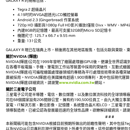
GALAXY R 的規格包括：
Tegra 2 超級晶片
4.19吋的WVGA超透光LCD觸控螢幕
Android 2.3 (Gingerbread) 作業系統
720p HD 攝影與1080p Full HD影片播放(僅限 Divx、WMV、MP4
內建8GB的記憶體，最高可支援32GB的Micro SD記憶卡
機體尺寸: 125.7 x 66.7 x 9.55 mm
重量: 131公克
GALAXY R 現已在瑞典上市，稍後將在其他地區販售，包括北歐與東歐
關於NVIDIA (輝達)
NVIDIA(輝達)公司在1999年發明了繪圖處理器(GPU)後，便讓全世界認識
在各種平板電腦、手機、筆電到工作站等裝置中採用的突破性、互動式繪
NVIDIA(輝達)在可編程繪圖處理器領域的專精為平行處理技術帶來各種
廣被採用。NVIDIA(輝達)在美國擁有超過1,900項專利，其中包括現
NVIDIA(輝達)詳細資訊，請瀏覽
www.nvidia.com.tw
網站。
關於三星電子公司
三星電子公司是半導體、電信、數位媒體、以及數位匯流科技的全球領導廠商
司在68個國家設有206間辦公室，擁有約190,500位員工，由九大獨
家電、IT解決方案、數位影像、記憶體、系統整合晶片和LCD，三星電子是數
領導製造商，已被公認為發展最迅速的全球性品牌。欲瞭解詳細資訊，請
# # #
本新聞稿可能包含NVIDIA根據目前預期所做出的前瞻性聲明，其中包括Tegra處理
以及NVIDIA公司專利在現代運算技術上所產生的效應。這些前瞻性聲明