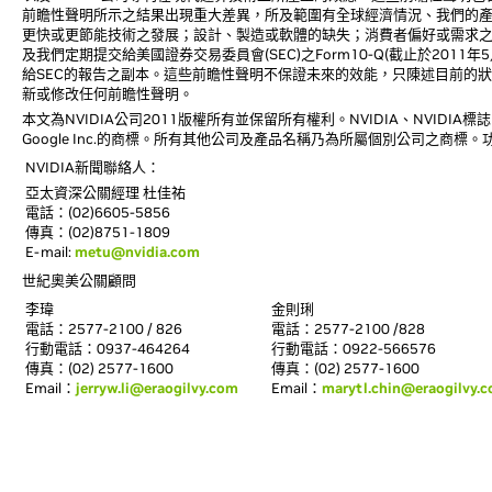
前瞻性聲明所示之結果出現重大差異，所及範圍有全球經濟情況、我們的
更快或更節能技術之發展；設計、製造或軟體的缺失；消費者偏好或需求
及我們定期提交給美國證券交易委員會(SEC)之Form10-Q(截止於201
給SEC的報告之副本。這些前瞻性聲明不保證未來的效能，只陳述目前的狀
新或修改任何前瞻性聲明。
本文為NVIDIA公司2011版權所有並保留所有權利。NVIDIA、NVIDIA標誌、
Google Inc.的商標。所有其他公司及產品名稱乃為所屬個別公司之商
NVIDIA新聞聯絡人：
亞太資深公關經理 杜佳祐
電話：(02)6605-5856
傳真：(02)8751-1809
E-mail:
metu@nvidia.com
世紀奧美公關顧問
李瑋
金則琍
電話：2577-2100 / 826
電話：2577-2100 /828
行動電話：0937-464264
行動電話：0922-566576
傳真：(02) 2577-1600
傳真：(02) 2577-1600
Email：
jerryw.li@eraogilvy.com
Email：
marytl.chin@eraogilvy.