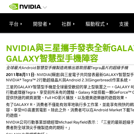
平台
開發者
社群
驅動程式
支援
NVIDIA與三星攜手發表全新GALA
GALAXY智慧型手機陣容
全球最大Android智慧型手機製造商推出首款搭載Tegra晶片的超級手機
2011年8月11日
- NVIDIA(輝達)與三星電子共同發表最新GALAXY智慧型
NVIDIA® Tegra™ 2行動超級晶片與Android 2.3(Gingerbread)作業系統。
三星的GALAXY智慧型手機是全球最受歡迎的掌上型裝置之一。GALAXY
行動處理器Tegra，享受前所未有的體驗。Galaxy R並搭載一顆GeForce™ GP
提供快速的網頁瀏覽、Full HD影片播放，以及媲美遊樂器的遊戲效果。
有了GALAXY R，消費者不僅能有效率地執行多工作業，並能享有飛快的網
容、享受HD高畫質電影。除此之外，消費者可以在Android Market下載Te
的遊戲。
NVIDIA公司行動事業部總經理Michael Rayfield表示：「三星的最
費者對全球頂尖手機製造商的期盼。」