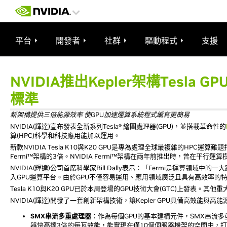
平台
開發者
社群
驅動程式
支援
NVIDIA推出Kepler架構Tesla
標準
新架構提供三倍能源效率 使GPU加速運算系統程式編寫更簡易
NVIDIA(輝達)宣布發表全新系列Tesla® 繪圖處理器(GPU)，並搭載革命性的
算(HPC)科學和科技應用能加以運用。
新款NVIDIA Tesla K10與K20 GPU是專為處理全球最複雜的HPC
Fermi™架構的3倍。NVIDIA Fermi™架構在兩年前推出時，曾在平行
NVIDIA(輝達)公司首席科學家Bill Dally表示：「Fermi是運算
入GPU運算平台。由於GPU不僅容易運用、應用領域廣泛且具有高效率的特
Tesla K10與K20 GPU已於本周登場的GPU技術大會(GTC)上發表。其
NVIDIA(輝達)開發了一套創新架構技術，讓Kepler GPU具備高效
SMX串流多重處理器
：作為每個GPU的基本建構元件，SMX串流多
器快高達3倍的每瓦效能，能實現在僅10個伺服器機架的空間中，打造一