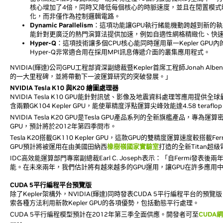
核心增加了4倍，同時又降低每個核心的時脈速度，並且在閒置模式
化，而非僅作為控制邏輯電路。
Dynamic Parallelism
：這項功能讓GPU執行緒能機動跨越到新的執
能針對更廣泛的熱門演算法提供加速，例如自適性網格精緻化、快
Hyper-Q
：這項技術讓多個CPU核心能同時運用單一Kepler GP
Hyper-Q非常適合用在採用MPI訊息傳遞介面的叢集應用程式。
NVIDIA(輝達)公司GPU工程部資深副總裁暨Kepler首席工程師Jonah 
的一大里程碑，並將帶動下一波運算研究的突破發展。」
NVIDIA Tesla K10 與K20 繪圖處理器
NVIDIA Tesla K10 GPU能針對訊號、影像及地震資料處理等應用提
含兩顆GK104 Kepler GPU，能使單精度浮點運算尖峰效能達4.58 teraf
NVIDIA Tesla K20 GPU是Tesla GPU產品系列的全新旗艦產品
GPU，預計將於2012年第四季問市。
Tesla K20搭載GK110 Kepler GPU，這款GPU的雙精度運算速度較搭載Ferm
GPU預計將被運用在由美國田納西
橡樹嶺國家實驗室
打造的全新Titan超
IDC高效能運算部門專案副總裁Earl C. Joseph表示：「自Ferm
能。在未來兩年，我們估計將有越來越多的GPU運用，讓GPU在許多應用
CUDA 5平行編程平台預覽版
除了Kepler架構外，NVIDIA(輝達)同時發表CUDA 5平行編程平台的
索各種方法利用新款Kepler GPU的各項優勢，包括動態平行處理。
CUDA 5平行編程模型預計在2012年第三季全面供應。開發者可至
CUDA