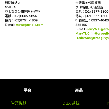
新聞聯絡人
世紀奧美公關顧問
NVIDIA
李瑋/金則琍/溫晏誼
亞太資深公關經理 杜佳祐
電話：(02) 2577-2100
電話：(02)6605-5856
傳真：(02) 2577-1600
傳真：(02)8751 -1809
行動電話：0937-464264
E-mail:
metu@nvidia.com
855450
E-mail:
JerryW.Li@era
MaryTL.Chin@eraogil
Freda.Wan@eraogilvy
平台
產品
智慧機器
DGX 系統