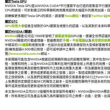
關於Tesla GPU
NVIDIA Tesla GPU是以NVIDIA CUDA®平行運算平台打造的密
CPU的途徑，可針對廣泛的科學類和商用應用提供大幅提升的應用加速。目前全球全
欲瞭解更多關於Tesla GPU的資訊，請瀏覽
Tesla網站
。歡迎至
Twitter
(
@N
關於GTC
GPU技術大會
促進全球對於GPU運算及視覺化的認識，以及其對於未來科學
關於NVIDIA (輝達)
NVIDIA
(輝達)公司在1999年發明了
繪圖處理器
(GPU)後，便讓全世界認
NVIDIA(輝達)的行動處理器，普遍應用於
手機
、
平板電腦
以及
車用資訊娛
中精采的
3D繪圖
和視覺效果，也設計出從高爾夫俱樂部到大型噴射客機等各
達)擁有超過4,500項已核發、認可或申請中之專利，其中包括現代運算技術
覽
//www.nvidia.com.tw
網站。
本新聞稿可能包含NVIDIA根據目前預期所做出的前瞻性聲明；其中包含NVIDIA
程、效應和特色；以及NVIDIA公司專利在現代運算技術上所產生的效應
能導致實際結果與前瞻性聲明所示之結果出現重大差異，所及範圍有全球
市場競爭之影響；更快或更節能技術之發展；設計、製造或軟體的缺失；
低之技術缺失；以及我們定期提交給美國證券交易委員會(SEC)之Form10-
上免費提供定期提交給SEC的報告之副本。這些前瞻性聲明不保證未來的效
事件或其他理由而更新或修改任何前瞻性聲明。
本文為NVIDIA公司2012版權所有並保留所有權利。NVIDIA與NVIDIA標誌，
標。所有其他公司及產品名稱乃為所屬個別公司之商標。功能、定價、出