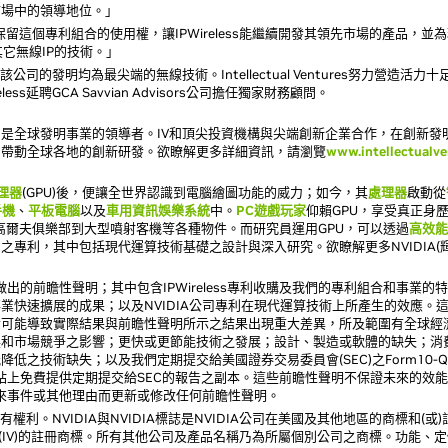
市場中的領導地位。」
es表示：「保留這個專利組合的使用權，讓IPWireless能繼續開發其領先市場的產
以及其它無線IP的技術。」
，該公司的發明均為最尖端的無線技術。Intellectual Ventures努力營
s延聘GCA Savvian Advisors公司擔任獨家財務顧問。
entures (IV)是全球發明事業的領導者。IV和頂尖投資機構與尖端創新企業合作，
，帶動全球各地的創新研發。欲瞭解更多詳細資訊，請瀏覽
www.intellectualv
理器
(GPU)後，便讓全世界認識到電腦繪圖功能的威力；如今，其
處理器
啟動從
手機
、
平板電腦
以及
車用資訊娛樂系統
中。
PC遊戲玩家
仰賴GPU，享受真正身
高爾夫俱樂部到大型噴射客機等各種物件。而研究員運用GPU，可以透過
高效能
中之專利，其中包括現代運算技術基礎之設計與深入研究。欲瞭解更多NVIDIA(
所做出的前瞻性聲明；其中包含IPWireless專利收購及我們的專利組合和事業
業快速擴展的成果；以及NVIDIA公司專利在現代運算技術上所產生的效應。
素可能導致實際結果與前瞻性聲明所示之結果出現重大差異，所及範圍有全球經
展和市場競爭之影響；更快或更節能技術之發展；設計、製造或軟體的缺失；消
之技術缺失；以及我們定期提交給美國證券交易委員會(SEC)之Form10-Q(
方網站上免費提供定期提交給SEC的報告之副本。這些前瞻性聲明不保證未來的效
未來事件或其他理由而更新或修改任何前瞻性聲明。
利。NVIDIA與NVIDIA標誌是NVIDIA公司在美國及其他地區的商標和(或)註冊商標。I
nagement, LLC (IV)的註冊商標。所有其他公司及產品名稱乃為所屬個別公司之商