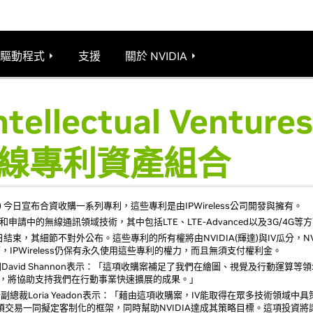
驅動程式
支援
關於 NVIDIA
tellectual Ventures
線專利資產組合
tures (IV®) 今日宣布合資收購一系列專利，這些專利是由IPWireless公司開發與擁有。
申請中的無線通訊領域技術，其中包括LTE、LTE-Advanced以及3G/4G
結束，其細節不對外公布。這些專利的所有權將由NVIDIA(輝達)與IV瓜分，NV
IPWireless仍保有永久使用這些專利的權力，而且無須支付權利金。
顧問David Shannon表示：「這項收購案補足了我們在繪圖、視覺及行動運算
購的這些專利，將協助支持我們在行動事業快速擴展的成果。」
 (IIF)公司執行副總裁Loria Yeadon表示：「藉由這項收購案，IV能取得在眾多技
這項交易一同擬定客制化的框架，同時幫助NVIDIA達成其策略目標。這項投資