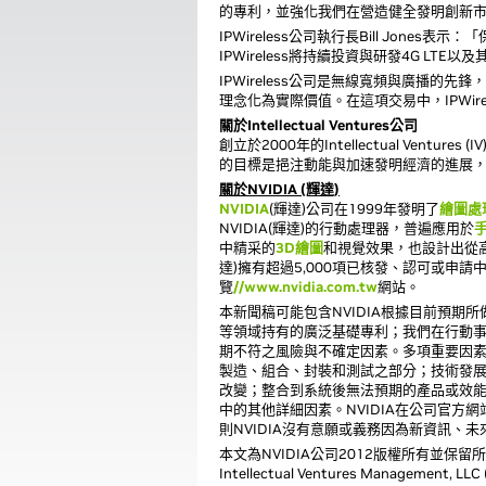
的專利，並強化我們在營造健全發明創新
IPWireless公司執行長Bill Jon
IPWireless將持續投資與研發4G LTE
IPWireless公司是無線寬頻與廣播的先鋒
理念化為實際價值。在這項交易中，IPWireles
關於Intellectual Ventures公司
創立於2000年的Intellectual V
的目標是挹注動能與加速發明經濟的進展
關於NVIDIA (輝達)
NVIDIA
(輝達)公司在1999年發明了
繪圖處
NVIDIA(輝達)的行動處理器，普遍應用於
中精采的
3D繪圖
和視覺效果，也設計出從
達)擁有超過5,000項已核發、認可或申請
覽
//www.nvidia.com.tw
網站。
本新聞稿可能包含NVIDIA根據目前預期
等領域持有的廣泛基礎專利；我們在行動事
期不符之風險與不確定因素。多項重要因
製造、組合、封裝和測試之部分；技術發
改變；整合到系統後無法預期的產品或效能降低
中的其他詳細因素。NVIDIA在公司官
則NVIDIA沒有意願或義務因為新資訊、
本文為NVIDIA公司2012版權所有並保留所有權
Intellectual Ventures Ma