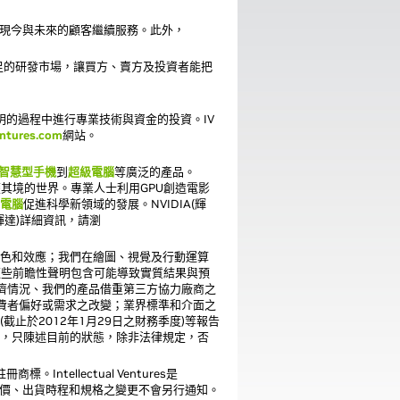
品，並為現今與未來的顧客繼續服務。此外，
造活力十足的研發市場，讓買方、賣方及投資者能把
在創新發明的過程中進行專業技術與資金的投資。IV
entures.com
網站。
智慧型手機
到
超級電腦
等廣泛的產品。
歷其境的世界。專業人士利用GPU創造電影
電腦
促進科學新領域的發展。NVIDIA(輝
輝達)詳細資訊，請瀏
的特色和效應；我們在繪圖、視覺及行動運算
這些前瞻性聲明包含可能導致實質結果與預
濟情況、我們的產品借重第三方協力廠商之
費者偏好或需求之改變；業界標準和介面之
截止於2012年1月29日之財務季度)等報告
能，只陳述目前的狀態，除非法律規定，否
ntellectual Ventures是
標。功能、定價、出貨時程和規格之變更不會另行通知。