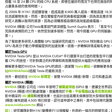
搭載 16 至 24 顆 CPU 的純 CPU 系統，即使在最好的情況下也
占叢集系統的使用時間。」
在 2009 年 H1N1 流感爆發後，造成高達 8,900 萬人感染，導致高達 18,3
抗流感藥物失效。然而，要在實驗室內研究病毒相當困難，因為其反應非
研究人員難以取得的資源，因為必須購買極高價的高效能超級電腦。
NVIDIA (輝達) 公司Tesla事業部門資深總監 Sumit Gupta
究與疾病預防的工作，依然受到諸多限制。然而，現今搭載 GPU 的伺服
索。」
為了幫助更多研究人員體驗 GPU 加速研究的威力，NVIDIA 特別推出 
GPU 為其分子動力學模擬提供的加速效果。欲進一步瞭解詳情或報名參加
關於
Tesla GPU
NVIDIA Tesla GPU 是以 NVIDIA CUDA® 平行運算平台打造的
載 CPU 的途徑，可針對廣泛的科學類和商用應用提供大幅提升的應用加速。目前全球
瞭解更多關於NVIDIA Tesla GPU的資訊，請瀏覽
Tesla 網站
。欲瞭解更多關
(
@NVIDIATesla
)追蹤 Tesla 的最新消息。
另外，歡迎前往
NVIDIA 新聞室
，瀏覽 NVIDIA (輝達) 新聞、公司和
關於 NVIDIA (輝達)
NVIDIA
(輝達) 公司在 1999 年發明了
繪圖處理器
(GPU) 後，便讓全世
NVIDIA (輝達) 的行動處理器，普遍應用於
手機
、
平板電腦
以及
車用資訊娛
影中精采的
3D 繪圖
和視覺效果，也設計出從高爾夫俱樂部到大型噴射客機等
(輝達) 擁有超過 4,500 項已核發、認可或申請中之專利，其中包括現代運
www.nvidia.com.tw
網站。
註1
：研究團隊針對H1N1變種進行10項模擬，利用約一個月的時間完成；