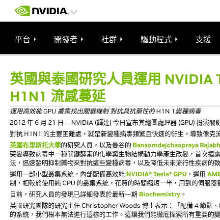
平台
開發者
社群
驅動程式
支援
英國與泰國研究人員運用 NVIDIA T
H1N1 流感蔓延
運用高效能 GPU 叢集找出關鍵機制 對抗具抗藥性的 H1N 1變種病毒
2012 年 6 月 21 日 ─ NVIDIA (輝達) 今日宣布其繪圖處理器 (G
對抗 H1N1 的主要困難處，就是新變種病毒頻繁且快速的衍生，導致像克流感 Tamiflu®
英國布里斯托大學
的研究人員，以及曼谷的
Bansomdejchaopraya Rajabh
突變導致病毒中一種關鍵酵素的化學與生物結構動力學產生改變，首次揭
法，迅速發明抑制藥物來對抗這些變種病毒，以及降低未來流行性疾病的
運用一部小型叢集系統，內部配備高效能
NVIDIA® Tesla® GPU
，運用
AM
制，相較於使用純 CPU 的叢集系統，花費的時間縮短一半，用到的伺服器
目前，研究人員的發現已詳細發表於最新一期
Biochemistry
。
英國研究團隊的研究主任 Christopher Woods 博士表示：「配備 
的系統，我們根本無法進行這樣的工作。這讓我們能徹底探索所有重要的