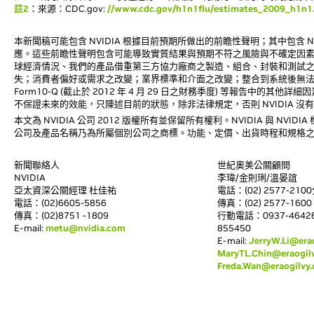
註2
：來源：CDC.gov:
//www.cdc.gov/h1n1flu/estimates_2009_h1n1
本新聞稿可能包含 NVIDIA 根據目前預期所做出的前瞻性聲明；其中包含 NVID
應。這些前瞻性聲明包含可能導致實質結果與預期不符之風險與不確定因
球經濟情況、我們的產品借重第三方協力廠商之製造、組合、封裝和測試
失；消費者偏好或需求之改變；業界標準和介面之改變；整合到系統後無法預
Form10-Q (截止於 2012 年 4 月 29 日之財務季度) 等報告中的
不保證未來的效能，只陳述目前的狀態，除非法律規定，否則 NVIDIA
本文為 NVIDIA 公司 2012 版權所有並保留所有權利。NVIDIA 與 NVID
公司及產品名稱乃為所屬個別公司之商標。功能、定價、出貨時程和規格
新聞聯絡人
世紀奧美公關顧問
NVIDIA
李瑋/金則琍/溫晏誼
亞太資深公關經理 杜佳祐
電話：(02) 2577-2100
電話：(02)6605-5856
傳真：(02) 2577-1600
傳真：(02)8751 -1809
行動電話：0937-464264
E-mail:
metu@nvidia.com
855450
E-mail:
JerryW.Li@era
MaryTL.Chin@eraogil
Freda.Wan@eraogilvy