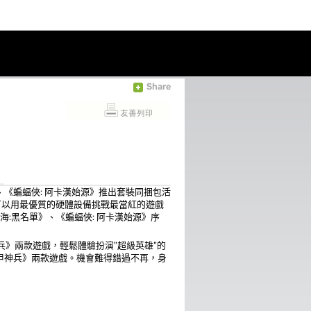
Share
單》、《蝙蝠俠: 阿卡漢始源》推出套裝同捆包活
更可以用最優質的硬體設備挑戰最當紅的遊戲
橫諜海:黑名單》、《蝙蝠俠: 阿卡漢始源》序
甲神兵》兩款遊戲，輕鬆體驗扮演”超級英雄”的
甲神兵》兩款遊戲。機會難得錯過不再，身