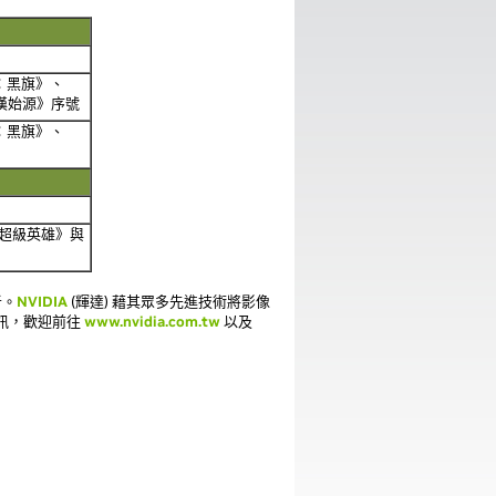
：黑旗》、
卡漢始源》序號
：黑旗》、
超級英雄》與
者。
NVIDIA
(輝達) 藉其眾多先進技術將影像
訊，歡迎前往
www.nvidia.com.tw
以及