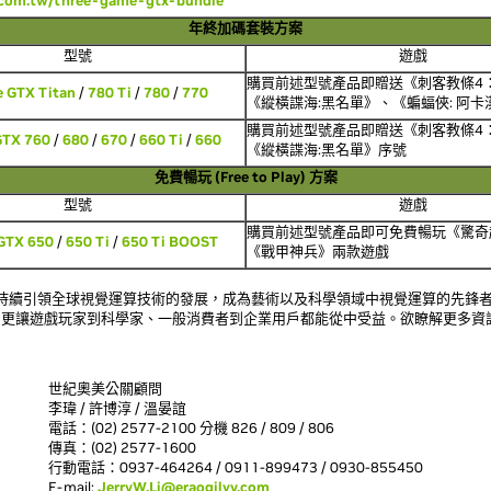
.com.tw/three-game-gtx-bundle
年終加碼套裝方案
型號
遊戲
購買前述型號產品即贈送《刺客教條4
e GTX Titan
/
780 Ti
/
780
/
770
《縱橫諜海:黑名單》、《蝙蝠俠: 阿
購買前述型號產品即贈送《刺客教條4
GTX 760
/
680
/
670
/
660 Ti
/
660
《縱橫諜海:黑名單》序號
免費暢玩 (Free to Play) 方案
型號
遊戲
購買前述型號產品即可免費暢玩《驚奇
GTX 650
/
650 Ti
/
650 Ti BOOST
《戰甲神兵》兩款遊戲
立以來，持續引領全球視覺運算技術的發展，成為藝術以及科學領域中視覺運算的先鋒
，更讓遊戲玩家到科學家、一般消費者到企業用戶都能從中受益。欲瞭解更多資
世紀奧美公關顧問
李瑋 / 許博淳 / 溫晏誼
電話：(02) 2577-2100 分機 826 / 809 / 806
傳真：(02) 2577-1600
行動電話：0937-464264 / 0911-899473 / 0930-855450
E-mail:
JerryW.Li@eraogilvy.com