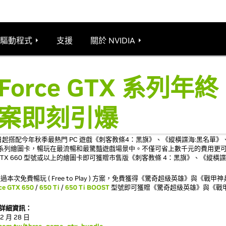
驅動程式
支援
關於 NVIDIA
eForce GTX 系列年終
案即刻引爆
達)自即日起搭配今年秋季最熱門 PC 遊戲《刺客教條4：黑旗》、《縱橫諜海:黑名
 GTX 系列繪圖卡，暢玩在最流暢和最驚豔遊戲場景中。不僅可省上數千元的費用
rce GTX 660 型號或以上的繪圖卡即可獲贈市售版《刺客教條 4：黑旗》、《縱
免費暢玩 ( Free to Play ) 方案，免費獲得《驚奇超級英雄》與《戰
ce GTX 650
/
650 Ti
/
650 Ti BOOST
型號即可獲贈《驚奇超級英雄》與《戰
案詳細資訊：
2 月 28 日