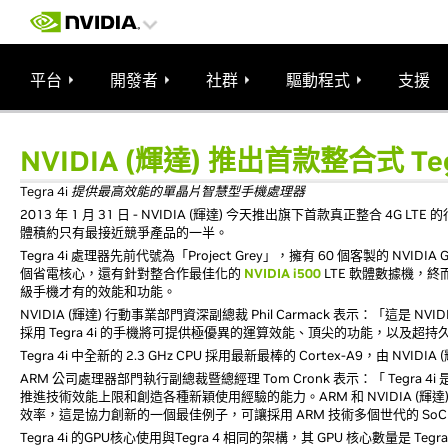
平台
開發者
社群
驅動程式
支援
NVIDIA (輝達) 推出首款整合式 Teg
Tegra 4i 提供最高效能的單晶片智慧型手機處理器
2013 年 1 月 31 日 - NVIDIA (輝達) 今天推出旗下首款真正整合 4G LTE 
體積約只有最接近競爭產品的一半。
Tegra 4i 處理器先前代號為「Project Grey」，擁有 60 個客製的 NVI
個省電核心，還有針對整合作最佳化的
NVIDIA i500
LTE 軟體數據機，
級手機才有的效能和功能。
NVIDIA (輝達) 行動事業部門資深副總裁 Phil Carmack 表示：「
採用 Tegra 4i 的手機將可提供極優異的運算效能、頂尖的功能，以及超
Tegra 4i 中全新的 2.3 GHz CPU 採用最新最棒的 Cortex-A9，由 N
ARM 公司處理器部門執行副總裁暨總經理 Tom Cronk 表示：「 Tegra 4i
推進技術效能上限和創造各種新穎使用經驗的能力。ARM 和 NVIDIA (輝
效率，這是協力創新的一個最佳例子，可讓採用 ARM 技術多個世代的 So
Tegra 4i 的GPU核心使用與Tegra 4 相同的架構，其 GPU 核心數量是