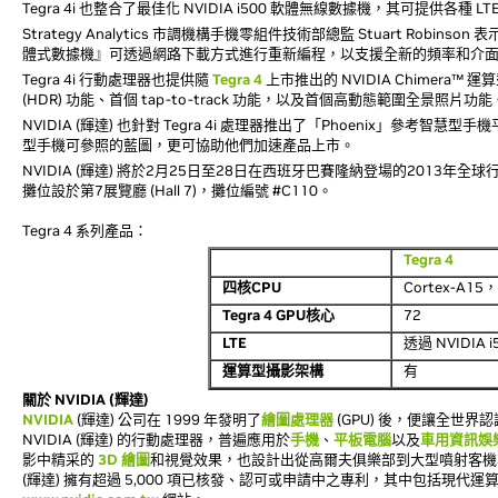
Tegra 4i 也整合了最佳化 NVIDIA i500 軟體無線數據機，其可提供
Strategy Analytics 市調機構手機零組件技術部總監 Stuart Robins
體式數據機』可透過網路下載方式進行重新編程，以支援全新的頻率和介
Tegra 4i 行動處理器也提供隨
Tegra 4
上市推出的 NVIDIA Chimera
(HDR) 功能、首個 tap-to-track 功能，以及首個高動態範圍全景照片功能
NVIDIA (輝達) 也針對 Tegra 4i 處理器推出了「Phoenix」參考智
型手機可參照的藍圖，更可協助他們加速產品上市。
NVIDIA (輝達) 將於2月25日至28日在西班牙巴賽隆納登場的2013年全球行動通訊大會
攤位設於第7展覽廳 (Hall 7)，攤位編號 #C110。
Tegra 4 系列產品：
Tegra 4
四核
CPU
Cortex-A
Tegra 4 GPU
核心
72
LTE
透過 NVIDIA 
運算型攝影架構
有
關於 NVIDIA (輝達)
NVIDIA
(輝達) 公司在 1999 年發明了
繪圖處理器
(GPU) 後，便讓全世
NVIDIA (輝達) 的行動處理器，普遍應用於
手機
、
平板電腦
以及
車用資訊娛
影中精采的
3D 繪圖
和視覺效果，也設計出從高爾夫俱樂部到大型噴射客機等
(輝達) 擁有超過 5,000 項已核發、認可或申請中之專利，其中包括現代運算