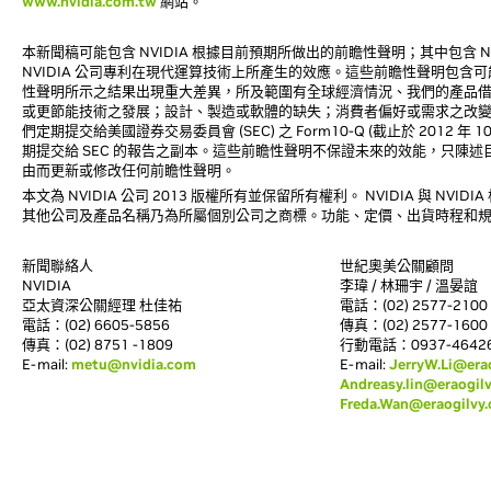
www.nvidia.com.tw
網站。
本新聞稿可能包含 NVIDIA 根據目前預期所做出的前瞻性聲明；其中包含 NVI
NVIDIA 公司專利在現代運算技術上所產生的效應。這些前瞻性聲明包
性聲明所示之結果出現重大差異，所及範圍有全球經濟情況、我們的產品
或更節能技術之發展；設計、製造或軟體的缺失；消費者偏好或需求之改
們定期提交給美國證券交易委員會 (SEC) 之 Form10-Q (截止於 2012 
期提交給 SEC 的報告之副本。這些前瞻性聲明不保證未來的效能，只陳述
由而更新或修改任何前瞻性聲明。
本文為 NVIDIA 公司 2013 版權所有並保留所有權利。 NVIDIA 與 NVIDIA
其他公司及產品名稱乃為所屬個別公司之商標。功能、定價、出貨時程和
新聞聯絡人
世紀奧美公關顧問
NVIDIA
李瑋 / 林珊宇 / 溫晏誼
亞太資深公關經理 杜佳祐
電話：(02) 2577-2100 分
電話：(02) 6605-5856
傳真：(02) 2577-1600
傳真：(02) 8751 -1809
行動電話：0937-464264 
E-mail:
metu@nvidia.com
E-mail:
JerryW.Li@era
Andreasy.lin@eraogil
Freda.Wan@eraogilvy