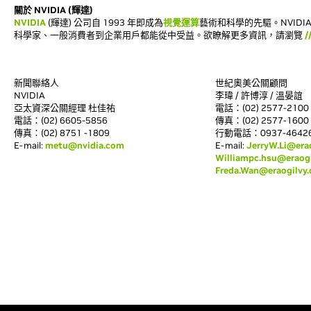
關於 NVIDIA (輝達)
NVIDIA
(輝達) 公司自 1993 年即成為
視覺運算
藝術和科學的先驅。NVID
科學家、一般消費者到企業用戶都能從中受益。欲瞭解更多資訊，請瀏覽
/
新聞聯絡人
世紀奧美公關顧問
NVIDIA
李瑋 / 許博淳 / 溫晏誼
亞太資深公關經理 杜佳祐
電話：(02) 2577-2100 分
電話：(02) 6605-5856
傳真：(02) 2577-1600
傳真：(02) 8751 -1809
行動電話：0937-464264 
E-mail:
metu@nvidia.com
E-mail:
JerryW.Li@era
Williampc.hsu@eraog
Freda.Wan@eraogilvy