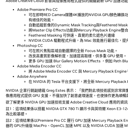
Adobe Creative Cloud 影音與成像應用程式提供的關鍵創新 GPU 加
Adobe Premiere Pro CC
可在即時RED Camera媒體4K播放的NVIDIA GPU顏
有絕佳的效能。
自動追蹤影像的Dynamic Mask Tracking與Feathered Mask
將Master Clip Effects功能與Mercury Playb
Feathered Masking 可快速、直覺的柔化遮色片邊緣
NVIDIA CUDA 驅動程式升級，為 Mac 效能進行最佳化，提升
Photoshop CC
可在照片焦點區域自動選擇的全新 Focus Mask 功能。
改良高畫質影像解析度，加速提高取樣，供多重 GPU 使用。
更多 GPU 加速 Blur Gallery Motion Effects ，例如 Path Blu
Adobe Media Encoder CC
將 Adobe Media Encoder CC 與 Mercury Play
Adobe Anywhere
在 NVIDIA 的 Tesla 平台支援下，將全新 Mercury Playback
NVIDIA 企業行銷副總裁 Greg Estes 表示：「我們對此項技術感到非常興奮，這是
像應用程式提供 GPU 支援，不僅加快了創意處理速度，也使操作更為順暢
欲了解更多 NVIDIA GPU 加速技術支援 Adobe Creative Cloud 應用的
註1：這項結果係以搭載 NVIDIA GTX 780 Ti 顯示卡與英特爾 Xeon E3-12
為比較基礎。
註2：這項結果係以Premiere Pro CC 運行 GPU 加速 Mercury Playback En
器的 GPU升級版 MacPro、OpenCL 加速 MPE 以及 NVIDIA CUDA 加速 