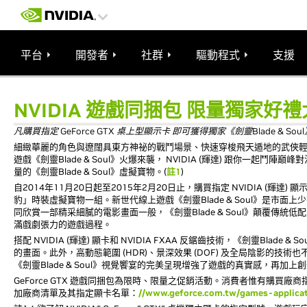
平台
開發者
社群
驅動程式
支援
NVIDIA 遊戲同捆包 限量獨家好
凡購買指定 GeForce GTX 桌上型顯示卡 即可獲得獨家《劍靈Blade & So
細緻華麗的角色與遼闊具東方神祕的戰鬥場景、快速穿梭飛天遁地的武俠
遊戲《劍靈Blade & Soul》火爆來襲， NVIDIA (輝達) 跟你一起鬥陣巔
量的《劍靈Blade & Soul》虛擬寶物。(
註1
)
自2014年11月20日起至2015年2月20日止，購買指定 NVIDIA (輝達) 顯示卡 Ge
豹」時裝虛擬寶物一組。新世代線上遊戲《劍靈Blade & Soul》是
同欣賞一部精采細膩的電影畫面一般，《劍靈Blade & Soul》顛覆
滿戲劇張力的遊戲過程。
搭配 NVIDIA (輝達) 顯卡和 NVIDIA FXAA 反鋸齒技術，《劍靈B
的畫面。此外，高動態範圍 (HDR)、景深效果 (DOF) 及全局陰影的
《劍靈Blade & Soul》視覺饗宴的完美呈現增強了遊戲的真實感，再加上創
GeForce GTX 遊戲同捆包為限時、限量之促銷活動。消費者惟有購買廠商
加廠商清單及其指定顯卡名單：
//www.geforce.com.tw/games-applica