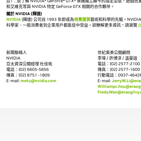
註1：欲了解 NVIDIA® GeForce® GTX® 桌機獨立顯卡的指定型號
和艾維克等與 NVIDIA 特定 GeForce GTX 相關的合作夥伴。
關於 NVIDIA (輝達)
NVIDIA
(輝達) 公司自 1993 年即成為
視覺運算
藝術和科學的先驅。NVID
科學家、一般消費者到企業用戶都能從中受益。欲瞭解更多資訊，請瀏覽
/
新聞聯絡人
世紀奧美公關顧問
NVIDIA
李瑋 / 許博淳 / 溫晏誼
亞太資深公關經理 杜佳祐
電話：(02) 2577-2100 分
電話：(02) 6605-5856
傳真：(02) 2577-1600
傳真：(02) 8751 -1809
行動電話：0937-464264 
E-mail:
metu@nvidia.com
E-mail:
JerryW.Li@era
Williampc.hsu@eraog
Freda.Wan@eraogilvy