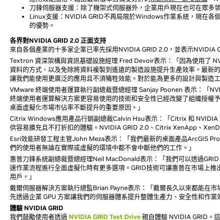
刀鋒伺服器支援：除了機架式伺服器外，企業用戶現在也可在眾多
Linux支援：NVIDIA GRID不再局限於Windows作業系統，現在各
的優勢。
各界對NVIDIA GRID 2.0 正面支持
來自各個產業的十多家企業已率先採用NVIDIA GRID 2.0，並表示NVI
Textron 資深架構與資訊基礎設施經理 Fred Devoir表示：「因為使
資料的方式、以及免除將資料複製到遙遠的製造設施提升生產效率。最新的 2
讓我們能使用更廣泛的應用且不須犧牲效能。對於能為更多的設計與製造
VMware 終端使用者運算執行副總裁暨總經理 Sanjay Poonen 表示：「NVID
終端使用者運算解決方案更容易使用的技術和安全性已經改變了組織授權予員
桌面虛擬化市場市佔率不斷提升的重要原因。」
Citrix Windows應用產品行銷副總裁Calvin Hsu表示：「Citrix 和
供容易擴充且不打折扣的體驗。NVIDIA GRID 2.0、Citrix XenA
Esri效能研發工程主管John Meza表示：「我們最新的桌面產品ArcGI
們的使用者無論在實際或虛擬的環境中都不會中斷他們的工作。」
惠普刀鋒系統副總裁暨總經理Neil MacDonald表示：「我們可以透過
速作業流程進行全面虛擬化時有更多選項。GRID技術可讓惠普在市場上
用戶。」
戴爾伺服器解決方案執行總監Brian Payne表示：「戴爾長久以來都能在
先透過企業 GPU 方案讓我們的伺服器體系提升整體生產力、安全性和作業
體驗 NVIDIA GRID
我們鼓勵使用者透過
NVIDIA GRID Test Drive
親自體驗 NVIDIA GRID