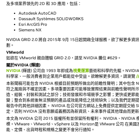
及多項業界領先的 2D 和 3D 應用，包括：
Autodesk AutoCAD
Dassault Systèmes SOLIDWORKS
Esri ArcGIS Pro
Siemens NX
NVIDIA GRID 2.0 將自 2015年 9月 15日起開啟全球服務，欲了解更
劃。
VMworld
如欲在 VMworld 親自體驗 GRID 2.0，請至 NVIDIA 攤位 #629。
關於NVIDIA (輝達)
NVIDIA
(輝達) 公司自 1993 年即成為
視覺運算
藝術和科學的先驅。NVID
科學家、一般消費者到企業用戶都能從中受益。欲瞭解更多資訊，請瀏覽
/
本新聞稿可能包含 NVIDIA 根據目前預期所做出的前瞻性聲明；其中包含 N
符之風險與不確定因素。多項重要因素可能導致實際結果與前瞻性聲明所
造、組裝、封裝和測試之部分；技術發展和市場競爭之影響；更快或更節
變；整合到系統後無法預期的產品或效能降低之技術缺失；以及我們定期提交給美國證券交
報告中的其他詳細因素。 NVIDIA 在公司官方網站上免費提供定期提交給
定，否則 NVIDIA 沒有意願或義務因為新資訊、未來事件或其他理由而
本文為 NVIDIA 公司 2015 版權所有並保留所有權利。 NVIDIA、NVIDIA 
標。VMware、VMworld、vSphere 以及 Horizon是 VMwa
能、定價、出貨時程和規格之變更不會另行通知。