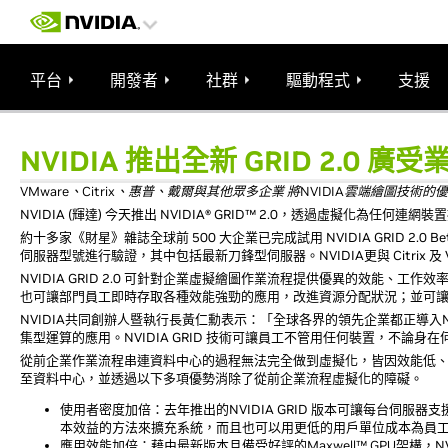
平台
開發者
社群
驅動程式
支援
NVIDIA 推出全新 GRID 2.0 廣
VMware、Citrix、惠普、戴爾與其他眾多企業 將NVIDIA雲端繪圖技
NVIDIA (輝達) 今天推出 NVIDIA® GRID™ 2.0，透過虛擬化
約十多家《財星》雜誌全球前 500 大企業已完成試用 NVIDIA GRID 2.
伺服器型號進行驗證，其中包括最新刀鋒型伺服器。NVIDIA更與 Citrix
NVIDIA GRID 2.0 可針對企業虛擬繪圖作業流程提供優異的效能
也可讓部門員工即時存取各種效能強勁的應用，改進資源分配狀況；並可
NVIDIA共同創辦人暨執行長黃仁勳表示：「全球各界的領先企業都正導入N
集型運算的應用。NVIDIA GRID 技術可讓員工不管用任何裝置，不
從前企業作業流程串連資料中心的過程無法完全做到虛擬化，皆因效能低、使用者
至資料中心，並透過以下多項優勢消除了從前企業流程虛擬化的障礙。
使用者密度加倍：去年推出的NVIDIA GRID 版本可讓每台伺服器支
本效益的方法來擴充系統，而且也可以用更低的用戶單位成本為員
應用效能加倍：藉由最新版本且備受好評的
Maxwell™ GPU
架構
，N