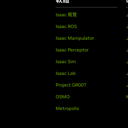
Isaac 概覽
Isaac ROS
Isaac Manipulator
Isaac Perceptor
Isaac Sim
Isaac Lab
Project GR00T
OSMO
Metropolis