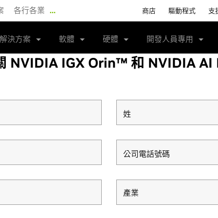
案
各行各業
…
商店
驅動程式
支
解決方案
軟體
硬體
開發人員專用
IA IGX Orin™ 和 NVIDIA AI En
姓
公司電話號碼
產業
產業