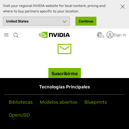
Visit your regional NVIDIA website for local content, pricing and
where to buy partners specific to your location.
Continue
Skip
Sign In
to
ES
main
content
Regístrate para recibir las noticias de Omniverse
Suscribirme
Tecnologías Principales
Bibliotecas
Modelos abiertos
Blueprints
OpenUSD