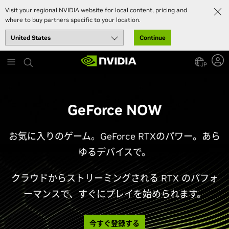
Visit your regional NVIDIA website for local content, pricing and
where to buy partners specific to your location.
Continue
Skip
to
JP
main
content
GeForce NOW
お気に入りのゲーム。GeForce RTXのパワー。あら
ゆるデバイスで。
クラウドからストリーミングされる RTX のパフォ
ーマンスで、すぐにプレイを始められます。
今すぐ登録する