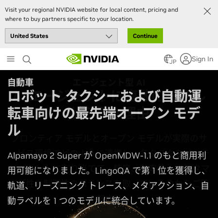
Visit your regional NVIDIA website for local content, pricing and
where to buy partners specific to your location.
Continue
Skip
Sign In
to
JP
main
自動車
content
ロボット タクシーおよび自動運
転車向けの最先端オープン モデ
ル
Alpamayo 2 Super が OpenMDW-1.1 のもと商用利
用可能になりました。LingoQA で第 1 位を獲得し、
軌道、リーズニング トレース、メタアクション、自
動ラベルを 1 つのモデルに統合しています。