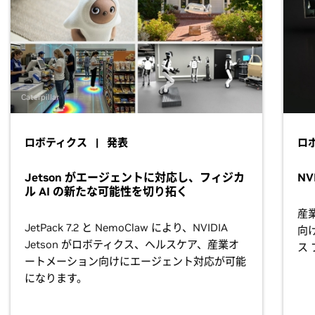
Caterpillar
ロボティクス | 発表
ロボ
Jetson がエージェントに対応し、フィジカ
NV
ル AI の新たな可能性を切り拓く
産
JetPack 7.2 と NemoClaw により、NVIDIA
向
Jetson がロボティクス、ヘルスケア、産業オ
ス
ートメーション向けにエージェント対応が可能
になります。