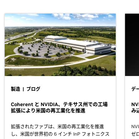
Coherent
製造 | ブログ
デ
Coherent と NVIDIA、テキサス州での工場
NV
拡張により米国の再工業化を推進
み
拡張されたファブは、米国の再工業化を推進
NV
し、米国が世界初の 6 インチ InP フォトニクス
ゼロ