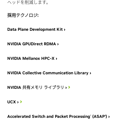
ヘッドを削減します。
採用テクノロジ:
Data Plane Development Kit ›
NVIDIA GPUDirect RDMA ›
NVIDIA Mellanox HPC-X ›
NVIDIA Collective Communication Library ›
NVIDIA 共有メモリ ライブラリ ›
UCX ›
Accelerated Switch and Packet Processing
(ASAP
) ›
®
2