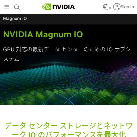
Skip
Sign In
to
JP
main
Magnum IO
content
NVIDIA Magnum IO
GPU 対応の最新データ センターのための IO サブシ
ステム
データ センター ストレージとネットワ
ーク IO のパフォーマンスを最大化