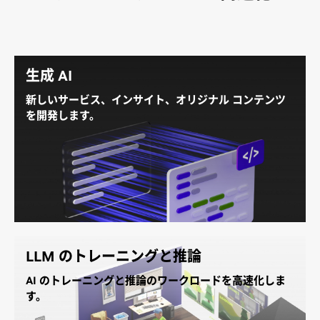
生成 AI
新しいサービス、インサイト、オリジナル コンテンツ
を開発します。
次世代 AI、グラフィックス、メディア アクセラレーシ
ョン機能を備えた L40S は、前世代の
NVIDIA A40
よ
りも最大 5 倍高い推論性能を提供します。画期的なパ
フォーマンスと 48 ギガバイト (GB) のメモリ容量を備
えた L40S は、マルチモーダル生成 AI ワークロードを
加速するのに理想的なプラットフォームです。
LLM のトレーニングと推論
生成 AI の詳細を見る
AI のトレーニングと推論のワークロードを高速化しま
す。