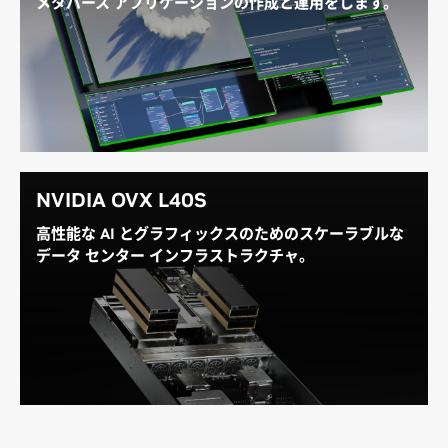
メタバース アプリケーションの作成と運用をします。
NVIDIA Omniverse™ は、次世代の産業デジタル化ア
プリケーションの接続、開発、運用を可能にします。
パワフルな RTX グラフィックスと AI 機能を備えた
L40S は、Omniverse で構築された Universal Scene
Description (OpenUSD) ベースの 3D ワークフローと
シミュレーション ワークフローに優れたパフォーマン
スを提供します。
NVIDIA OVX L40S
高性能な AI とグラフィックスのためのスケーラブルな
NVIDIA Omniverse の詳細を見る
データ センター インフラストラクチャ。
NVIDIA Spectrum-X
Ethernet テクノロジと
NVIDIA AI
Enterprise
ソフトウェアを組み合わせることで、
NVIDIA OVX L40S は業界をリードするパフォーマンス
を提供し、生成 AI による企業の変革を加速します。
詳細を見る