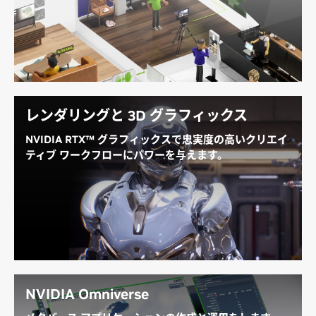
FP8 をサポートする第 4 世代 Tensor コアは、卓越し
た AI コンピューティング パフォーマンスを提供し、
最先端の LLM と生成 AI モデルのトレーニングと推論
を高速化します。
NVIDIA AI 推論の利点を見る
レンダリングと 3D グラフィックス
NVIDIA RTX™ グラフィックスで忠実度の高いクリエイ
ティブ ワークフローにパワーを与えます。
第 3 世代 RT コアは、前世代の最大 2 倍のリアルタイ
ム レイトレーシング パフォーマンスを提供し、インタ
ラクティブ レンダリングからリアルタイムの仮想制作
まで、驚異的なビジュアル コンテンツと忠実度の高い
クリエイティブ ワークフローの制作にパワーを与えま
す。
NVIDIA Omniverse
NVIDIA RTX テクノロジの詳細を見る