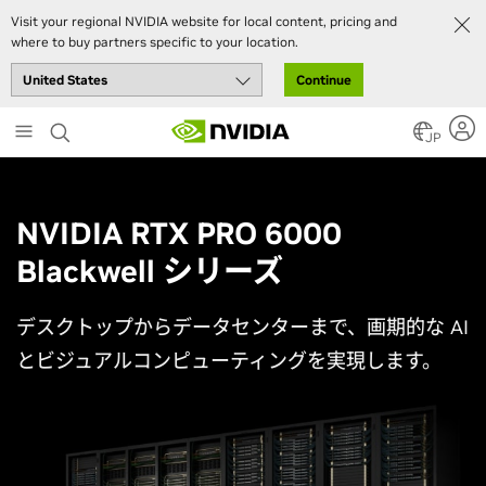
Visit your regional NVIDIA website for local content, pricing and
where to buy partners specific to your location.
Continue
Skip
to
JP
main
content
NVIDIA RTX PRO 6000
Blackwell シリーズ
デスクトップからデータセンターまで、画期的な AI
とビジュアルコンピューティングを実現します。