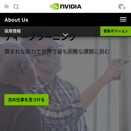
Skip
to
JP
main
About Us
content
採用情報
募集ポジション
ディープラーニング
類まれな能力で世界で最も困難な課題に挑む
次の仕事を見つける