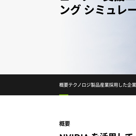
ング シミュレ
概要
テクノロジ
製品
産業
採用した企
概要