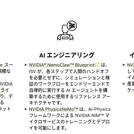
AI エンジニアリング
er
スー
NVIDIA® NemoClaw™ Blueprint
は、
NV
規模な
し
ISV が、各ステップで人間のハンドオフ
イ
を必要とせずに、シミュレーションと検
VIDIA
産
証のワークフローをエンドツーエンドで
X ライ
ケ
自律的に実行する AI エージェントを構
おり、デ
築するために使用するリファレンス アー
ける
キテクチャです。
プラット
NVIDIA PhysicsNeMo™
は、AI-Physics
フレームワークによる NVIDIA NIM™ マ
イクロサービスのトレーニングとデプロ
イを可能にします。