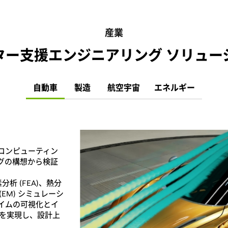
産業
ター支援エンジニアリング ソリュー
自動車
製造
航空宇宙
エネルギー
ド コンピューティン
グの構想から検証
分析 (FEA)、熱分
(EM) シミュレーシ
イムの可視化とイ
ンを実現し、設計上