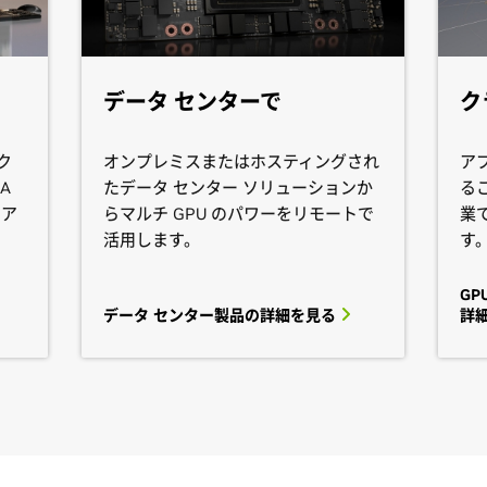
データ センターで
ク
ク
オンプレミスまたはホスティングされ
ア
A
たデータ センター ソリューションか
る
なア
らマルチ GPU のパワーをリモートで
業
。
活用します。
す
GP
データ センター製品の詳細を見る
詳