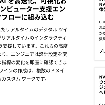
て AI を高速化、可視化お
NV
ンピューター支援エン
律
クフローに組み込む
CO
れ
化されたリアルタイムのデジタル ツイ
か
がリアルタイムのインタラクティ
数
う支援しています。これらの高度
プ
より、エンジニアは設計設定を変
ス指標の変化を即座に確認できま
 ツイン
の作成は、複数のドメイ
N
カスタム ワークです。
ウ
ジ
へ
Ca