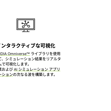
インタラクティブな可視化
IDIA Omniverse™
ライブラリを使用
て、シミュレーション結果をリアルタ
ムで可視化します。
業および
AI シミュレーション アプリ
ーション
の次なる波を構築します。