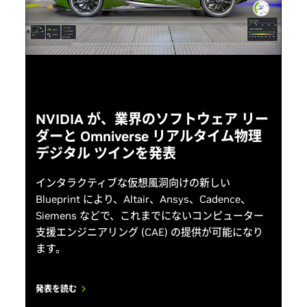
スと比較して、パフォーマンスが大幅に向上しま
す。
技術概要を読む
NVIDIA DGX Spark の紹介
DGX Spark は、NVIDIA Grace Blackwell™ のパワーを開発者
のデスクトップにもたらします。 GB10 Superchip と128 GB
の統合システム メモリを組み合わせることで、AI 研究者、デ
ータ サイエンティスト、学生が、最大 2,000 億のパラメータ
ーを持つ AI モデルをローカルで利用できるようになります。