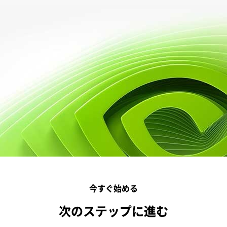
今すぐ始める
次のステップに進む
エネルギー関連の NVIDIA の最新ニュースを
チェックする
登録する
NVIDIA Connect
AI センター オブ エクセレンスを構築する
ミーティングをリクエスト
NVIDIA Connect は、ソフトウェア開発会社やサービス
NVIDIA Base Command™ プラットフォームを使用する
NVIDIA のエネルギー専門家とチャットが可能です。ビジネス
プロバイダーが、カスタマイズされた開発リソース、技
方法を学び、コンテナ化された AI トレーニング ワーク
上の課題の解決に役立ちます。
術トレーニング、NVIDIA テクノロジの優待価格などを
ロードの高速化、AI センター オブ エクセレンスを構築
通じて、市場投入までの時間を短縮するのを支援する無
するために必要なツールの習得、
NVIDIA NGC™
の
問い合わせる
料プログラムです
Docker コンテナの操作、変更、実行の基本的な知識を
習得します。
NVIDIA Connect プログラムに申し込む