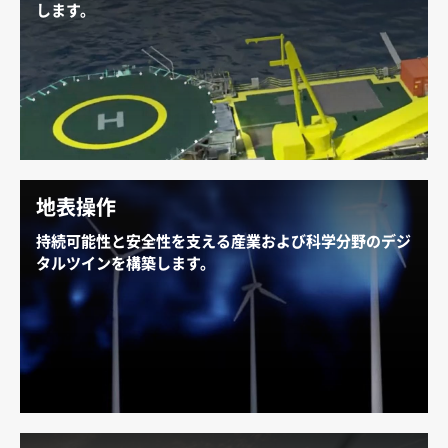
します。
AI が、どのように貯蔵シミュレーションと地震処理を
高速化や、パイプラインの監視の強化、作業者の健康
と安全の保護、そして排出量と環境への影響を削減し
ているかをご紹介します。
石油とガスの事業を探る
地表操作
持続可能性と安全性を支える産業および科学分野のデジ
タルツインを構築します。
物理的に正確な産業
デジタル ツイン
の開発、再生可能
エネルギー生成の拡張、気候や天候のシミュレーショ
ン、計算流体力学 (CFD) ワークロードの高速化、産業
現場の効率の最適化に、AI がどのように活用されてい
るかをご紹介します。