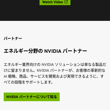
べての段階をサポートします。
NVIDIA パートナーについて知る
PhysicsNeMo を使用した物理情報に基づく機械学習
NVIDIA Inception Program
の紹介
NVIDIA Inception は、最先端の技術や NVIDIA の専門家
NVIDIA PhysicsNeMo
のさまざまな構成要素、物理情
へのアクセス、ベンチャー キャピタリストとのつなが
報に基づくディープラーニングの基礎、フレームワーク
り、知名度を上げるための共同マーケティングのサポー
が
Omniverse プラットフォーム
全体とどのように統合
トなどを通して、スタートアップのより迅速な発展を支
されるのかについて理解します。
援するように設計された無料のプログラムです。
PhysicsNeMo で物理情報に基づくニューラル ネットワ
Inception を見る
ークを構築する方法を学ぶ