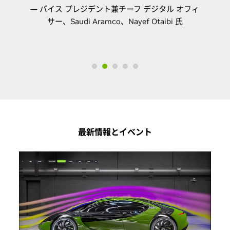
— バイス プレジデント兼チーフ デジタル オフィ
サー、Saudi Aramco、Nayef Otaibi 氏
最新情報とイベント
NVIDIA GPU で SLB INTERSECT を最
大 11 倍に高速化
NVIDIA A100 80GB Tensor コア GPU
を搭載した
システムは、SLB の INTERSECT 高解像度リザー
バーシミュレーターを実行する CPU パフォーマン