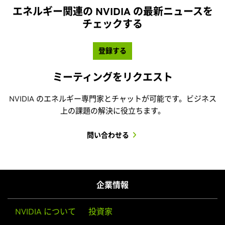
Base Command プラットフォームの使用方法を学ぶ
企業情報
NVIDIA について
投資家
ベンチャー キャピタル (NVentures)
NVIDIA Foundation
研究
企業のサステナビリティ
テクノロジ
採用情報
NVIDIA 開発者プログラム
最新情報とイベント
Jetson Nano で AI を活用し始める
NVIDIA 開発者プログラムの何百万人もの志を同じくす
ニュースルーム
企業ブログ
技術ブログ
る開発者とつながり、ライフワークをやり遂げましょ
Jetson Nano 開発者キット
で Jupyter iPython
う。 無料のコンテナ、トレーニング済みモデル、SDK、