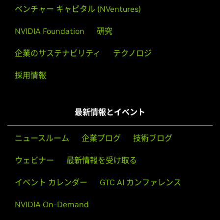
ウェビナー
最新情報を受け取る
notebooks の使用方法を習得し、コンピュータ ビジョ
技術ドキュメント、ピアおよびドメイン エキスパート
ン モデルでディープラーニング分類プロジェクトを構築
のヘルプにアクセスできます。
イベント カレンダー
GTC AI カンファレンス
します。このコンピューターは使いやすくパワフルで、
複数のニューラル ネットワークを並列実行できます。
NVIDIA On-Demand
開発者プログラムに参加する
トレーニングを受ける
関連情報
開発者
パートナー
経営者向けインサイト
スタートアップとベンチャー キャピタル
ISV 向け NVIDIA Connect
関連ドキュメント
テクニカル トレーニング
IT プロフェッショナル向けトレーニング
データ サイエンス向けプロフェッショナル サービ