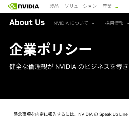
Skip
製品
ソリューション
産業
…
to
main
About Us
content
NVIDIA について
採用情報
企業ポリシー
健全な倫理観が NVIDIA のビジネスを導
懸念事項を内密に報告するには、NVIDIA の
Speak Up Line