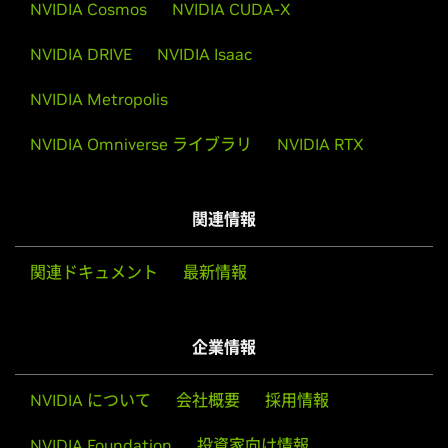
産業用ソフトウェアの主要な企業が、NVIDIA
NVIDIA Cosmos
NVIDIA CUDA-X
NemoClaw で安全な自律型 AI エンジニアを
構築
NVIDIA DRIVE
NVIDIA Isaac
アクセラレーテッド コンピューティングは産業エ
NVIDIA Metropolis
ンジニアリングに革命をもたらし、シミュレーショ
ンにかかる時間を数週間から数時間へと短縮してき
NVIDIA Omniverse ライブラリ
NVIDIA RTX
ました。 現在残されている課題は、シミュレーショ
ンを取り巻くエンド 続きを読む The post 産業用ソ
フトウェアの主要な企業が、NVIDIA NemoClaw で
関連情報
安全な自律型 AI エンジニアを構築 appeared first
on NVIDIA | Japan Blog.
関連ドキュメント
最新情報
企業情報
NVIDIA について
会社概要
採用情報
NVIDIA Foundation
投資家向け情報