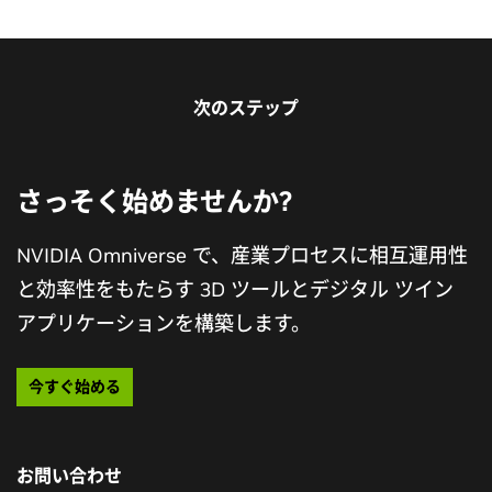
3D プロダクトコンフィギュレーターを構
築する方法
次のステップ
ワークフロー、アセットに対する考慮事項、および
OpenUSD コンポジションの概念について学び、自社の
開発プロセスに直接適用することができます。
さっそく始めませんか?
トレーニングを始める
NVIDIA Omniverse で、産業プロセスに相互運用性
と効率性をもたらす 3D ツールとデジタル ツイン
July 22, 2026
アプリケーションを構築します。
NVIDIA Agent Toolkitが新たな Omniverse
産業デジタル ツインのアプリケーション
ライブラリで拡張され、AI エージェントによ
今すぐ始める
を構築する方法
るシミュレーション対応のワールド構築が可能
に
工場や倉庫などの大規模な施設の集約やレビューをする
お問い合わせ
※本発表資料は米国時間 2026 年 7 月 20 日に発表さ
ための産業での利用とワークフローをサポートするため