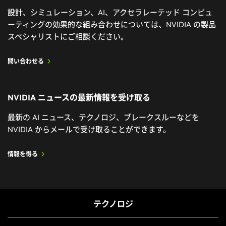
れたプレスリリースの抄訳です。 ニュース概要：
に必要な機能を提供する 3D アプリケーションとツール
設計、シミュレーション、AI、アクセラレーテッド コンピュ
NVIDIA Agent Toolkit に NVIDIA Omniverse ライブ
を構築方法を学びます。
ーティングの効果的な組み合わせについては、NVIDIA の製品
ラリが新たに追加され、A 続きを読む The post
スペシャリストにご相談ください。
NVIDIA Agent Toolkitが新たな Omniverse ライブラ
トレーニングを始める
リで拡張され、AI エージェントによるシミュレーシ
問い合わせる
ョン対応のワールド構築が可能に appeared first on
NVIDIA | Japan Blog.
NVIDIA ニュースの最新情報を受け取る
OpenUSD を活用するための基礎
最新の AI ニュース、テクノロジ、ブレークスルーなどを
OpenUSD を非破壊的なワークフローにどのように活用
NVIDIA からメールで受け取ることができます。
できるか、OpenUSD のレイヤー機能でシーン構成を簡
単かつ迅速に行う方法、OpenUSD でデータを分離し再
情報を得る
利用することで、産業での利用における 3D ワークフロ
ーを高速化する方法を説明します。
トレーニングを始める
テクノロジ
June 11, 2026