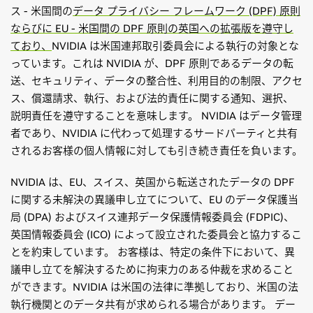
ス - 米国間の
データ プライバシー フレームワーク (DPF) 原則
ならびに EU - 米国間の DPF 原則の英国への拡張版を遵守し
ており、
NVIDIA は米国連邦取引委員会による執行の対象とな
っています。これは NVIDIA が、DPF 原則であるデータの転
送、セキュリティ、データの整合性、利用目的の制限、アクセ
ス、償還請求、執行、および法的責任に関する通知、選択、
説明責任を遵守することを意味します。 NVIDIA はデータ管理
者であり、NVIDIA に代わって処理するサードパーティと共有
されるお客様の個人情報に対しても引き続き責任を負います。
NVIDIA は、EU、スイス、英国から転送されたデータの DPF
に関する未解決の異議申し立てについて、EU のデータ保護当
局 (DPA) およびスイス連邦データ保護情報委員会 (FDPIC)、
英国情報委員会 (ICO) によって設立された委員会と協力するこ
とを約束しています。 お客様は、特定の条件下において、異
議申し立てを解決するために拘束力のある仲裁を求めること
ができます。NVIDIA は米国の法律に準拠しており、米国の法
執行機関とのデータ共有が求められる場合があります。 デー