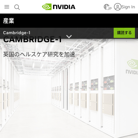
Skip
Sign In
to
JP
main
産業
content
Cambridge-1
購読する
CAMBRIDGE-1
英国のヘルスケア研究を加速