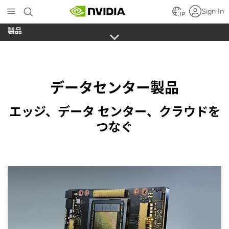
Skip
Sign In
to
JP
main
製品
content
データセンター製品
エッジ、データ センター、クラウドを
つなぐ