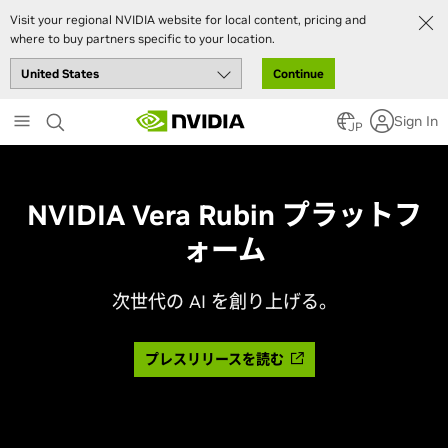
Visit your regional NVIDIA website for local content, pricing and
where to buy partners specific to your location.
Continue
Skip
Sign In
to
JP
main
content
NVIDIA Vera Rubin プラットフ
ォーム
次世代の AI を創り上げる。
プレスリリースを読む