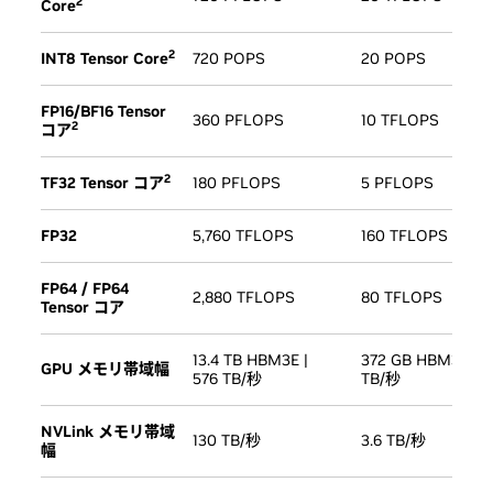
2
Core
2
INT8 Tensor Core
720 POPS
20 POPS
FP16/BF16 Tensor
360 PFLOPS
10 TFLOPS
2
コア
2
TF32 Tensor コア
180 PFLOPS
5 PFLOPS
FP32
5,760 TFLOPS
160 TFLOPS
FP64 / FP64
2,880 TFLOPS
80 TFLOPS
Tensor コア
13.4 TB HBM3E |
372 GB HBM3E | 1
GPU メモリ帯域幅
576 TB/秒
TB/秒
NVLink メモリ帯域
130 TB/秒
3.6 TB/秒
幅