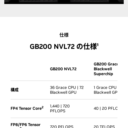
仕様
GB200 NVL72 の仕様¹
GB200 Grace
GB200 NVL72
Blackwell
Superchip
36 Grace CPU | 72
1 Grace CPU | 2
構成
Blackwell GPU
Blackwell GPU
1,440 | 720
2
FP4 Tensor Core
40 | 20 PFLOPS
PFLOPS
FP8/FP6 Tensor
720 PFLOPS
20 TFLOPS