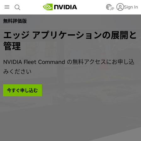
Skip
Sign In
to
JP
main
無料評価版
content
エッジ アプリケーションの展開と
管理
NVIDIA Fleet Command の無料アクセスにお申し込
みください
今すぐ申し込む