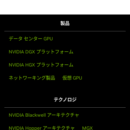
ーションし、構築やデプロイの開始前にパフォーマンスを最
ーティング、冷却、電力、運用を別々のシステムとして扱うの
必要なリファレンス デザイン、ソフトウェア コンポーネン
し、インテリジェンスを生成します。
ー、建築、エンジニアリング、建設企業、IaaS および PaaS
動画を見る
適化できます。 これには、完全な AI ファクトリーのデジタル
ではなく、それらを 1 つの統合 AI ファクトリーとして調整し
ト、パートナー統合のパスをご覧ください。 このドキュメン
ソリューションを提供するインフラ ISV。
ツイン、NVIDIA SimReady アセット、ハードウェア構成、事
ます。
トでは、DSX に準拠したインフラの設計、最適化、運用に関
製品
前構築された Web UI、サンプル スクリプト、ワークフロー
DSX は共通の設計標準を提供するため、冷却水循環装置
する技術的なガイダンスを紹介します。
DSX MaxLPS は、無駄になっている余剰電力を回収し、お客
ガイド、NVIDIA CUDA-X™ と Omniverse のコア テクノロジ
(CDU) メーカーから ISV まで、あらゆる関係者が、個別の統
データ センター GPU
様が同じメガワット予算内で最大 40% 多くの GPU をプロビ
ーが含まれています。
合なしで AI ファクトリーの構築に貢献できます。
ジョニングできるように支援します。DSX OS は、フリート規
NVIDIA DGX プラットフォーム
模の運用を自動化することで稼働時間を向上させます。 DSX
リファレンス デザインはデプロイを高速化し、DSX
NVIDIA HGX プラットフォーム
Exchange と DSX Sim は、施設、電力、冷却、演算信号を統
合し、スループット、効率性、ワットあたりのトークン数を
ネットワーキング製品
仮想 GPU
向上させます。
テクノロジ
次なる産業革命に向けた米国の AI インフラの将来性
NVIDIA Blackwell アーキテクチャ
確保の取り組み
NVIDIA Hopper アーキテクチャ
MGX
動画を見る