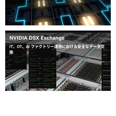
負荷制限、需要応答、価格変動などの電力網信号を受
信し、それに応じてワークロードを動的に適応させま
す。また、電力会社からの電力供給、オンサイトの再
生可能エネルギー、蓄電設備など、複数の電源からの
電力全体を調整し、柔軟なハイブリッドエネルギー管
理を実現します。
NVIDIA DSX Exchange
IT、OT、AI ファクトリー運用における安全なデータ交
DSX Flex の詳細を見る
換
Emerald AI による活用方法を見る
NVIDIA DSX Exchange™ は、IT、OT、運用システム
全体にわたるコンピューティング、ネットワーク、エ
ネルギー、電力、冷却プラントの信号を、スケーラブ
ルかつ安全に統合することを可能にします。これは、
AI ファクトリー ソフトウェア、施設インフラ、デジタ
ル ツイン、運用エージェントがリアルタイムで連携す
るための共通通信レイヤーを提供し、チームが AI ファ
クトリー全体にわたって状況を監視し、ポリシーを適
用し、パフォーマンスを最適化するのを支援します。