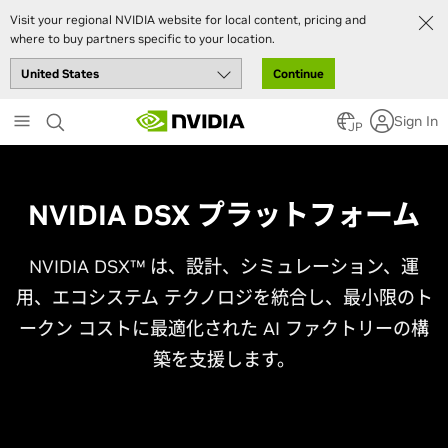
Visit your regional NVIDIA website for local content, pricing and
where to buy partners specific to your location.
Continue
Skip
Sign In
to
JP
main
content
NVIDIA DSX プラットフォーム
NVIDIA DSX™ は、設計、シミュレーション、運
用、エコシステム テクノロジを統合し、最小限のト
ークン コストに最適化された AI ファクトリーの構
築を支援します。