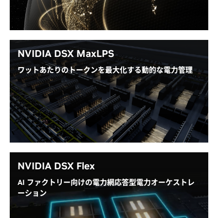
ランタイムの一貫性、正常性オートメーション、レジ
リエンス、マルチテナント AI ファクトリー運用、およ
びパートナーの収益増加と利益率向上を支援するプラ
ットフォーム ソフトウェアのための、オープンソース
のモジュラー型ソフトウェアを提供します。
NVIDIA DSX MaxLPS
ワットあたりのトークンを最大化する動的な電力管理
DSX OS ドキュメントを見る
NVIDIA DSX MaxLPS™ は、所定の電力予算内でメガ
ワットあたりのトークンパフォーマンスを最大化する
ように設計された、電力および効率に関するソフトウ
ェアです。GPU、ラック、ワークロード レベルで電力
を動的に管理し、AI ファクトリーがピーク時のエネル
ギー効率でより多くの GPU を稼働させ、トークンあた
りのコストを最小限に抑えることができます。
NVIDIA DSX Flex
AI ファクトリー向けの電力網応答型電力オーケストレ
DSX MaxLPS の詳細を見る
ーション
Phaidra による活用方法を見る
DSX Flex は、AI ファクトリーと電力網を橋渡しして、