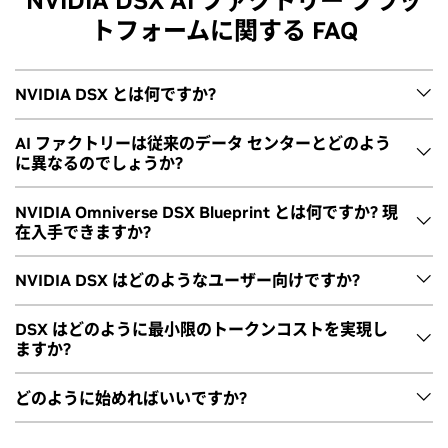
NVIDIA DSX AI ファクトリー プラッ
高効率な AI インフラの構築と運用の秘密
トフォームに関する FAQ
動画を見る
NVIDIA DSX とは何ですか?
NVIDIA DSX は、NVIDIA の AI ファクトリー規模のプラット
AI ファクトリーは従来のデータ センターとどのよう
に異なるのでしょうか?
フォームです。 設計、シミュレーション、運用、エコシステ
ム テクノロジを統合し、パートナーがトークン コストを最小
AI ファクトリーは、AI ワークロード向けに構築され、推論パ
NVIDIA Omniverse DSX Blueprint とは何ですか? 現
限に抑えるよう最適化された AI ファクトリーを構築できるよ
在入手できますか?
フォーマンス、エネルギー効率、およびトークン コストの最
う支援します。DSX は、チップとシステム、インフラ ソフト
小化に重点を置いています。NVIDIA DSX AI ファクトリー
ウェア、施設、パートナーのテクノロジーにまたがり、AI フ
NVIDIA Omniverse DSX Blueprint は、大規模な AI ファクト
NVIDIA DSX はどのようなユーザー向けですか?
は、サイロ化されたコンポーネントから構築されることが多
ァクトリーがワットあたりにより多くのトークンを生成でき
リーの設計と運用のためのオープンで包括的なフレームワー
い従来のデータ センターとは異なり、チップ、システム、ネ
るようにします。
クです。 これは build.nvidia.com で一般的に入手可能であ
NVIDIA DSX は、NVIDIA クラウド パートナー (NCP)、ソブリ
ットワーク、インフラ ソフトウェア、電力、冷却、運用にわ
DSX はどのように最小限のトークンコストを実現し
ますか?
り、
NVIDIA Vera Rubin DSX AI Factory のリファレンス デザ
ン クラウド、土地/電力/シェル (LPS) プロバイダー、電力およ
これには、DSX リファレンス デザイン、DSX Sim、DSX
たる統合システムとして共同設計されています。
イン
と完全な互換性があります。
び冷却機器のメーカー、設計、シミュレーション、施設運用
MaxLPS、DSX Flex、DSX Exchange、DSX OS のテクノロジ
NVIDIA DSX は、AI ファクトリーが同じ電力、インフラ、運
従来のデータセンターは、主に情報の保存、処理、検索、提
どのように始めればいいですか?
のための独立系ソフトウェア ベンダー (ISV) など、幅広い分
が含まれています。
NVIDIA DSX で AI ファクトリーのトークン、電力、
Blueprint により、開発者は、AI ファクトリーの物理的に正確
用予算でより多くのトークンを生成できるようにすること
供を行います。 AI ファクトリーは、データやエネルギーをト
野のエコシステムに対応しています。OEM (Original
利益を最大化する方法
なデジタル ツインを構築し、運用をリアルタイムでシミュレ
で、トークン コストの削減に貢献します。 DSX は、コンピュ
まず
NVIDIA DSX ドキュメント
で、AI ファクトリーの構築に
ークン、予測、シミュレーション、AI を活用した出力に変換
Equipment Manufacturers) およびシステム インテグレータ