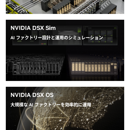
ラ、ハードウェア クラスター設計を網羅しています。
NVIDIA DSX リファレンス デザイン ガイドを読む
NVIDIA DSX Sim
AI ファクトリー設計と運用のシミュレーション
NVIDIA DSX Sim™ は、シミュレーション テクノロジ
ーとパートナー エコシステム ツールの集合体です。こ
れにより、AI ファクトリーの構築者やオペレーター
は、物理的なデプロイの前後で AI ファクトリーを設
計、検証、運用できます。
NVIDIA DSX OS
DSX Sim ドキュメントを見る
大規模な AI ファクトリーを効率的に運用
NVIDIA DSX OS™ は、広範な DSX ポートフォリオ内
の運用レイヤーです。 これは、ライフサイクル管理、