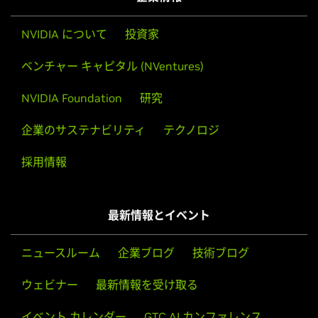
NVIDIA について
投資家
ベンチャー キャピタル (NVentures)
NVIDIA Foundation
研究
デジタル ツインでギガワット規模の AI ファク
企業のサステナビリティ
テクノロジ
トリーを構築
採用情報
AI ファクトリー デジタル ツイン向け NVIDIA
Omniverse Blueprint がデータ センターの設計と最適化
を可能にし、将来性のある AI ファクトリーを確保する
最新情報とイベント
方法をご覧ください。
ニュースルーム
企業ブログ
技術ブログ
今すぐ視聴する
ウェビナー
最新情報を受け取る
イベント カレンダー
GTC AI カンファレンス