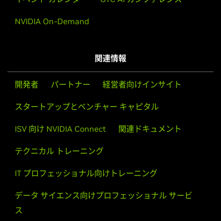
NVIDIA On-Demand
関連情報
開発者
パートナー
経営者向けインサイト
スタートアップとベンチャー キャピタル
AI ファクトリー
ISV 向け NVIDIA Connect
関連ドキュメント
テクニカル トレーニング
AI ファクトリーがトークンを生成し、人間の創意工夫と
NVIDIA により加速される無限の可能性に満ちた未来の
IT プロフェッショナル向けトレーニング
構築をどのように支援するかを学びます。
データ サイエンス向けプロフェッショナル サービ
今すぐ視聴する
ス