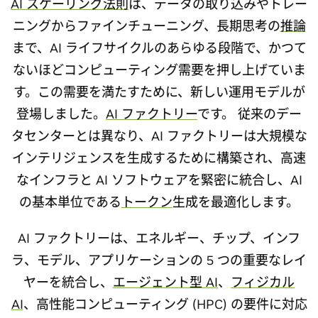
AI スケーリング法則
は、データの取り込みやトレー
ニングからファインチューニング、長期思考の
推論
まで、AI ライフサイクルのあらゆる段階で、かつて
ないほどコンピューティング需要を押し上げていま
す。この需要を満たすために、新しい運用モデルが
登場しました。
AI ファクトリー
です。 従来のデー
タセンターとは異なり、AI ファクトリーは大規模な
インテリジェンスを生成するために構築され、高速
なインフラと AI ソフトウェアを緊密に統合し、AI
の基本単位である
トークン
生成を最適化します。
AI ファクトリーは、エネルギー、チップ、インフ
ラ、モデル、アプリケーションの 5 つの重要なレイ
ヤーを統合し、
エージェント型 AI
、
フィジカル
AI
、高性能コンピューティング (HPC) の要件に対応