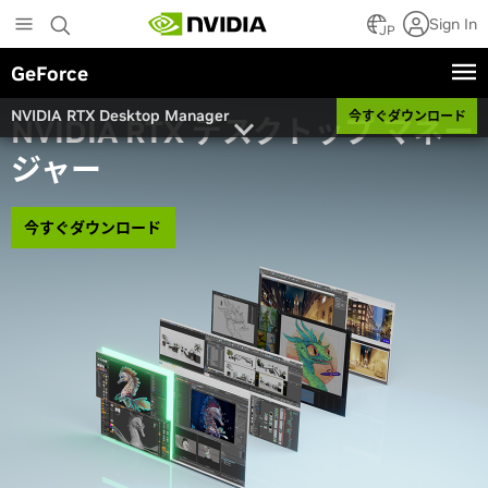
Skip
Sign In
to
JP
main
GeForce
content
NVIDIA RTX Desktop Manager
今すぐダウンロード
NVIDIA RTX デスクトップ マネー
ジャー
今すぐダウンロード