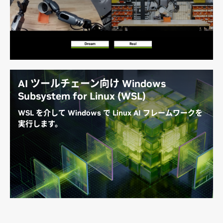
GB300 スーパーチップと NVIDIA RTX PRO 6000 を
組み合わせることで、自律型 AI システムやフィジカル
AI アプリケーションの構築と最適化に適したクラス最
高の AI トレーニング、レイ トレーシングによるシミ
ュレーション、可視化を実現できます。
AI ツールチェーン向け Windows
Subsystem for Linux (WSL)
WSL を介して Windows で Linux AI フレームワークを
実行します。
DGX Station 上の WSL により、開発者は、Windows
上で Linux AI ツールチェーンにアクセスできます。