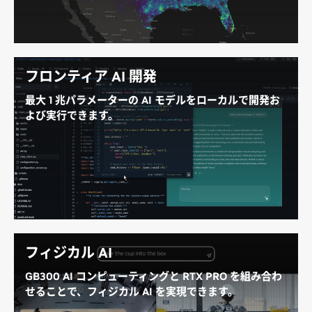
ドツーエンドのワークフローを高速化します。
フロンティア AI 開発
最大 1 兆パラメーターの AI モデルをローカルで開発お
よび実行できます。
最大 748 GB のコヒーレント メモリと最大 20
petaFLOPS の FP4 計算能力を備えた DGX Station
は、デスクサイドで最先端の AI モデルやエージェント
を開発、ファインチューニング、実行するためのメモ
リとパフォーマンスを提供します。
フィジカル AI
GB300 AI コンピューティングと RTX PRO を組み合わ
せることで、フィジカル AI を実現できます。