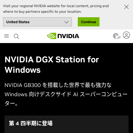
Visit your regional NVIDIA website for local content, pricing and
where to buy partners specific to your location.
Continue
Skip
to
JP
main
content
NVIDIA DGX Station for
Windows
NVIDIA GB300 を搭載した世界で最も強力な
Windows 向けデスクサイド AI スーパーコンピュー
ター。
第 4 四半期に登場