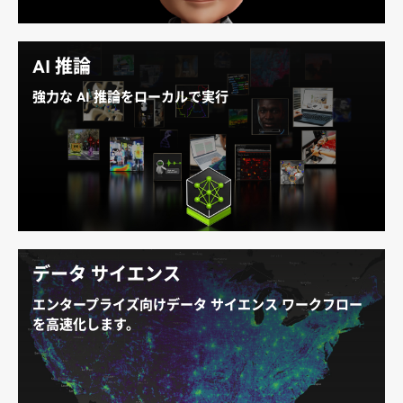
す。 これらのフロンティア エージェントは、DGX
Station 上の GB300 で動作し、ローカルなトークン生
成でコストをオフロードします。
AI 推論
強力な AI 推論をローカルで実行
DGX Station for Windows は、大規模 AI モデルのロ
ーカル
推論
を高速化し、Windows 上で高速なトーク
ン生成、データ分析、エージェント型 AI を実現しま
す。
データ サイエンス
エンタープライズ向けデータ サイエンス ワークフロー
を高速化します。
最大 748 GB のコヒーレント メモリを活用し、大規模
なデータ レイクを取り込み、データ サイエンスのエン