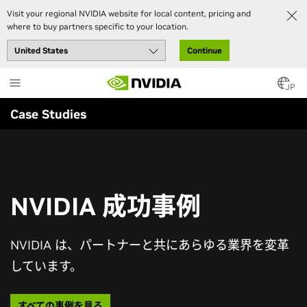
Visit your regional NVIDIA website for local content, pricing and
where to buy partners specific to your location.
Continue
Skip
to
JP
main
Case Studies
content
NVIDIA 成功事例
NVIDIA は、パートナーと共にあらゆる業界を変革
しています。
すべての事例を見る