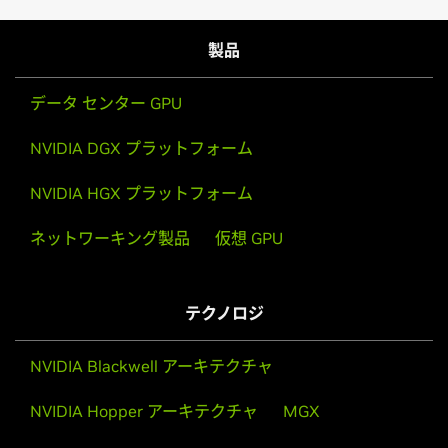
製品
ロボットのトレーニングと組み立て工程の効率化
データ センター GPU
これらのテクノロジは、工場のデジタル ツイン内で通信
NVIDIA DGX プラットフォーム
を効率化、レイアウトの最適化、ロボット トレーニン
グの高速化を実現します。 また、設計からデプロイま
NVIDIA HGX プラットフォーム
で、工場における運用効率、プロセス最適化、生産能力
ネットワーキング製品
仮想 GPU
の向上にも寄与します。
デモを見る
テクノロジ
NVIDIA Blackwell アーキテクチャ
NVIDIA Hopper アーキテクチャ
MGX