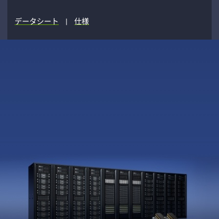
データシート
|
仕様