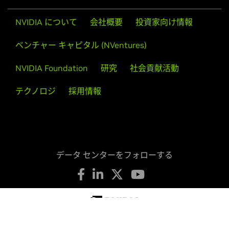
NVIDIA について
会社概要
投資家向け情報
ベンチャー キャピタル (NVentures)
NVIDIA Foundation
研究
社会貢献活動
自動運転鉄道網の構築
テクノロジ
採用情報
2050 年までに気候変動に対する中立性を達成するため
に、ドイツの国有鉄道運営会社であるドイツ鉄道は、既
存の鉄道の輸送能力を最大限に活用して物資と旅客を輸
送するための自律型鉄道ネットワークと列車を構築して
データ センターをフォローする
います。
デモを見る
プライバシーの保護
プライバシーに関する選択肢