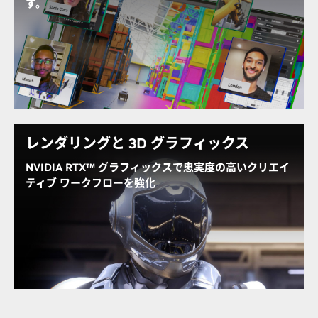
す。
NVIDIA Omniverse™ は、次世代の産業デジタル化ア
プリケーションの接続、開発、運用を可能にします。
強力な RTX グラフィックスと AI 機能を備えた OVX
は、Omniverse ライブラリで構築された OpenUSD ベ
ースの産業デジタル ツインおよびロボティクス シミュ
レーション アプリケーションで優れたパフォーマンス
を発揮します。
レンダリングと 3D グラフィックス
NVIDIA RTX™ グラフィックスで忠実度の高いクリエイ
NVIDIA Omniverse の詳細を見る
ティブ ワークフローを強化
インタラクティブなレンダリングからリアルタイムの
仮想制作まで、魅力的なビジュアル コンテンツと高い
忠実度のクリエイティブ ワークフローの創作を強力に
支援します。
NVIDIA RTX テクノロジの詳細を見る