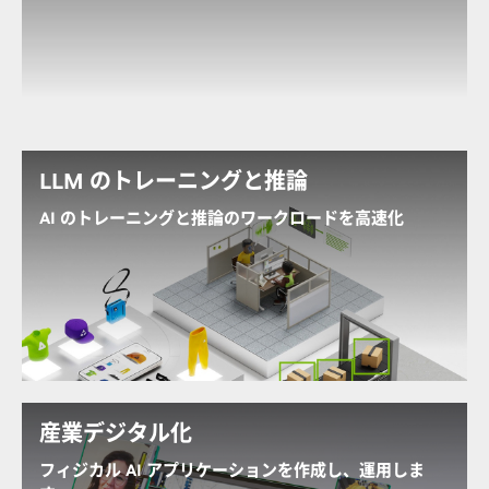
次世代の AI、グラフィックス、およびメディア アクセ
ラレーション機能により、 L40S を搭載した OVX は、
前世代よりも高い推論性能を提供します。
生成 AI の詳細を見る
LLM のトレーニングと推論
AI のトレーニングと推論のワークロードを高速化
卓越した AI コンピューティング パフォーマンスで、最
新鋭の LLM および生成 AI モデルのトレーニングと推
論を加速します。
NVIDIA AI 推論のメリットを探る
産業デジタル化
フィジカル AI アプリケーションを作成し、運用しま