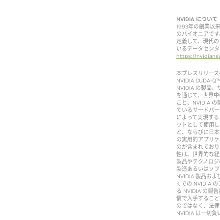
NVIDIA について
1993年の創業以来
のパイオニアです。
定義して、現代の
いるデータセンタ
https://nvidiane
本プレスリリース
NVIDIA CUDA-
NVIDIA の製品
を通じて、世界中
こと、NVIDIA
ているサードパー
によって実現する
ットとして使用し
と、ならびに日本
の実用的アプリケ
のが含まれており
性は、世界的な経
製品やテクノロジ
製造あるいはソフ
NVIDIA 製品
K での NVIDI
る NVIDIA の
償で入手すること
のではなく、法律
NVIDIA は一切