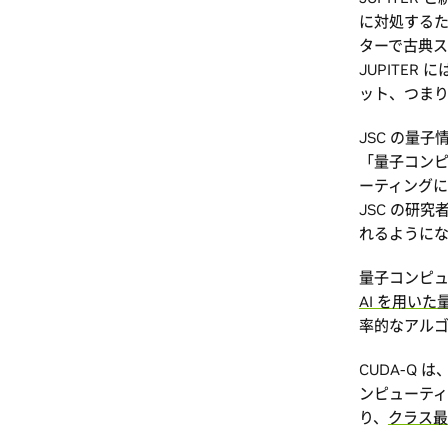
に対処する
ターで古典
JUPITE
ット、つま
JSC の量子
「量子コンピ
ーティングに
JSC の研
れるように
量子コンピ
AI を用い
率的なアル
CUDA-Q
ンピューティ
り、
クラス最