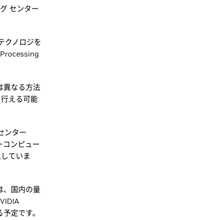
グ センター
 テクノロジを
cessing
は異なる方法
に行える可能
 センター
スーパーコンピュー
導入していま
ーは、国内の量
DIA
れる予定です。