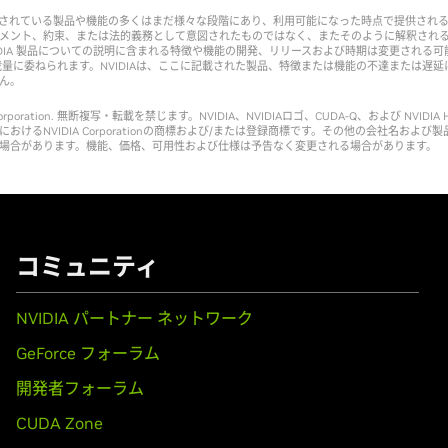
されている製品や機能の多くはまだ様々な段階にあり、利用可能になった時点で提供され
メント、約束、または法的義務として意図されたものではなく、またそのように解釈され
IDIA 製品についての説明に含まれる特徴や機能の開発、リリースおよび時期は変更される
独の裁量に委ねられます。NVIDIAは、ここに記載された製品、特徴または機能の不達または遅
ん。
A Corporation. 無断複写・転載を禁じます。NVIDIA、NVIDIAロゴ、CUDA-Q、および NVIDIA
おけるNVIDIA Corporationの商標および/または登録商標です。その他の会社名および
場合があります。機能、価格、可用性および仕様は予告なく変更される場合があります。
コミュニティ
NVIDIA パートナー ネットワーク
GeForce フォーラム
開発者フォーラム
CUDA Zone