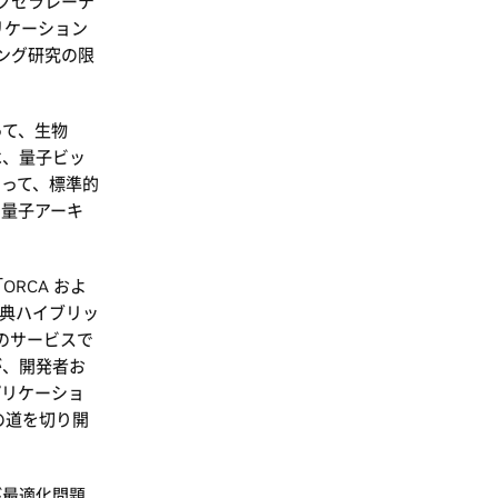
アクセラレーテ
リケーション
ィング研究の限
使って、生物
は、量子ビッ
って、標準的
の量子アーキ
「ORCA およ
古典ハイブリッ
心のサービスで
が、開発者お
プリケーショ
の道を切り開
よび最適化問題