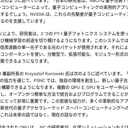
次のように述べています。「日本の研究者は、ABCI-Q 量子古典
ーコンピューターによって、量子コンピューティングの実用的アプ
するでしょう。NVIDIA は、これらの先駆者が量子コンピューテ
げるのを支援しています」
QPU により、研究者は、2 つの PT-1 量子フォトニクス システムを
よび機械学習の前途を切り開けるようになります。このシステムで
通信周波数の単一光子である光のパケットが使用されます。それによ
信コンポーネントを使い、分散型で、拡張可能な、モジュラー形式
構築できるようになります。
TO 兼副所長の Krzysztof Kurowski 氏は次のように述べています。
IA との協力を通じて、PSNC では、独自の環境を創生し、新しい量子
を構築できるようになります。複数の QPU と GPU をユーザー中
理し、オープンかつ簡単な方法で統合およびプログラムできること
ーにとって非常に重要です。この密接な協力が、多くの革新的なア
新世代の量子アクセラレーテッド スーパーコンピューティングへ
。これは未来の話ではなく、現在の話なのです」
 と統合された QPU は、JSC の研究者が、化学シミュレーションお