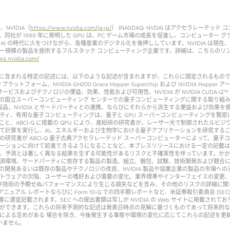
、NVIDIA（
https://www.nvidia.com/ja-jp/
） (NASDAQ: NVDA) はアクセラレーテッド
同社が 1999 年に発明した GPU は、PC ゲーム市場の成長を促進し、コンピューター 
 AI の時代に火をつけながら、各種産業のデジタル化を後押ししています。NVIDIA は現在
ー規模の製品を提供するフルスタック コンピューティング企業です。詳細は、こちらのリ
ws.nvidia.com/
に含まれる特定の記述には、以下のような記述が含まれますが、これらに限定されるもの
Q™ プラットフォーム、NVIDIA GH200 Grace Hopper Superchip および NVIDIA Hopp
、サービスおよびテクノロジの便益、効果、性能および可用性、NVIDIA が NVIDIA CUDA-Q
の国立スーパーコンピューティング センターでの量子コンピューティングに関する取り組
 の製品、NVIDIA とサードパーティとの連携、ならびにそれらから派生する便益および効果
ティ、有用な量子コンピューティングは、量子と GPU スーパーコンピューティングを緊密
こと、ABCI-Q に搭載の QPU により、産総研の研究者が、レーザー光で制御されたルビ
て計算を実行し、AI、エネルギーおよび生物学における量子アプリケーションを研究する
の研究者が ABCI-Q 量子古典アクセラレーテッド スーパーコンピューターによって、量子
ーションに向けて前進できるようになることなど、本プレスリリースにおける一定の記載
、予測とは著しく異なる結果を生ずる可能性があるリスクと不確実性を伴っています。か
済環境、サードパーティに依存する製品の製造、組立、梱包、試験、技術開発および競合
の開発あるいは既存の製品やテクノロジの改良、NVIDIA 製品や協業企業の製品の市場への
トウェアの欠陥、ユーザーの嗜好および需要の変化、業界標準やインターフェイスの変更
および技術の予期せぬパフォーマンスにより生じる損失などを含み、その他のリスクの詳細に関しては
A のアニュアル レポートならびに Form 10-Q での四半期レポートなど、米証券取引委員会 (SE
報告書に適宜記載されます。SEC への提出書類は写しが NVIDIA の Web サイトに掲載されており
ができます。これらの将来予測的な記述は発表日時点の見解に基づくものであって将来的
による定めがある 場合を除き、今後発生する事態や環境の変化に応じてこれらの記述を更
負いません。