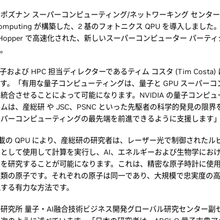
ポズナン スーパーコンピューティング/ネットワーキング センター (P
Computing が構築した、2 基のフォトニクス QPU を導入しました。
A Hopper で高速化された、新しいスーパーコンピューター パーテ
す。
 量子および HPC 担当ディレクターであるティム コスタ (Tim Costa
す。「有用な量子コンピューティングは、量子と GPU スーパーコ
統合させることによって可能になります。NVIDIA の量子コンピュ
ムは、産総研 や JSC、PSNC といった先駆者の科学的発見の限
ーパーコンピューティングの最先端を前進できるように支援します
 に搭載の QPU により、産総研の研究者は、レーザー光で制御された
として使用して計算を実行し、AI、エネルギーおよび生物学にお
ンを研究することが可能になります。これは、精密な原子時計に使
種類の原子です。それぞれの原子は同一であり、大規模で忠実度の
現する有力な方法です。
研究所 量⼦・AI融合技術ビジネス開発グローバル研究センター副