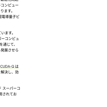
子コンピュー
なります。
超電導量子ビ
べています。
パーコンピュ
携を通じて、
も発展させら
、
CUDA-Q は
を解決し、効
ド スーパーコ
用されてお