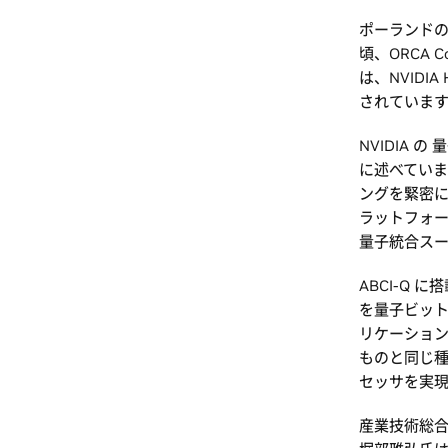
ポーランドの
頃、ORCA 
は、NVIDI
されていま
NVIDIA の
に述べていま
ングを緊密に
ラットフォー
量子統合ス
ABCI-Q
を量子ビット
リケーショ
ものと同じ
セッサを実
産業技術総合