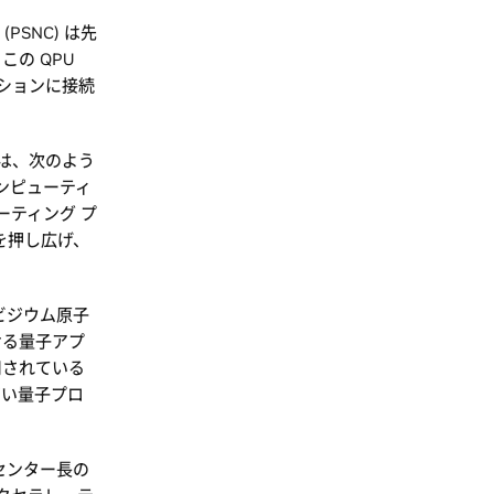
SNC) は先
この QPU
ィションに接続
) は、次のよう
ンピューティ
ーティング プ
界を押し広げ、
」
ルビジウム原子
ける量子アプ
用されている
高い量子プロ
センター長の