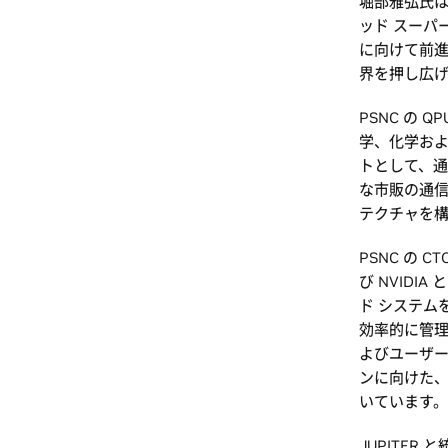
堀部雅弘氏は
ッド スーパ
に向けて前進
界を押し広
PSNC の 
学、化学お
トとして、
な市販の通
テクチャを
PSNC の C
び NVID
ド システム
効率的に管
よびユーザ
ンに向けた、
いています
JUPITER