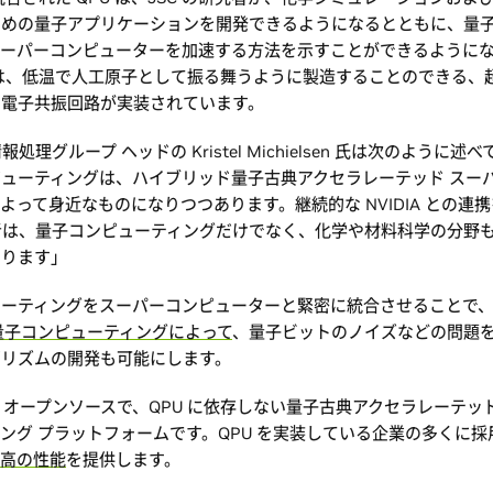
ための量子アプリケーションを開発できるようになるとともに、量
スーパーコンピューターを加速する方法を示すことができるように
R には、低温で人工原子として振る舞うように製造することのできる、
り電子共振回路が実装されています。
情報処理グループ ヘッドの Kristel Michielsen 氏は次のように述
ューティングは、ハイブリッド量子古典アクセラレーテッド スー
よって身近なものになりつつあります。継続的な NVIDIA との連
究者は、量子コンピューティングだけでなく、化学や材料科学の分野
なります」
ューティングをスーパーコンピューターと緊密に統合させることで
た量子コンピューティングによって
、量子ビットのノイズなどの問題
ゴリズムの開発も可能にします。
 は、オープンソースで、QPU に依存しない量子古典アクセラレーテッ
ング プラットフォームです。QPU を実装している企業の多くに採
高の性能
を提供します。