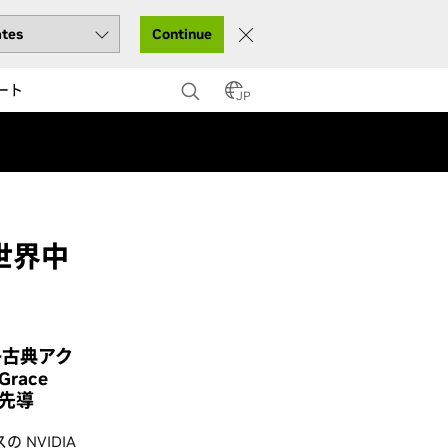
Continue
ート
JP
、世界中
子古典アク
race
を先導
の NVIDIA