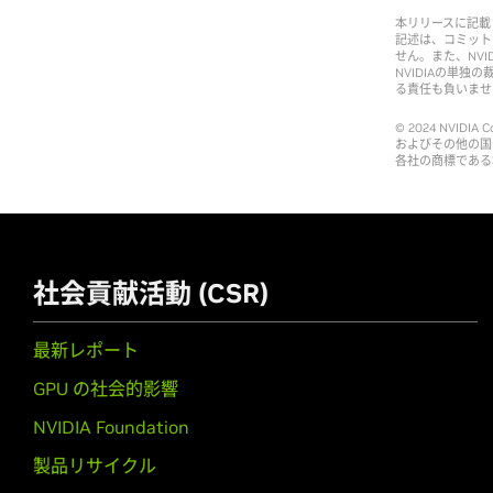
本リリースに記載
記述は、コミット
せん。また、NV
NVIDIAの単
る責任も負いませ
© 2024 NVIDI
およびその他の国に
各社の商標である
社会貢献活動 (CSR)
最新レポート
GPU の社会的影響
NVIDIA Foundation
製品リサイクル