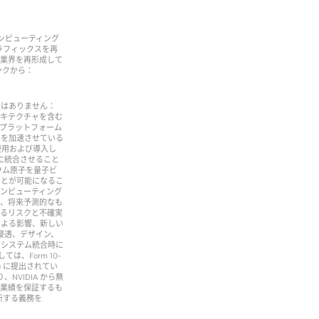
 コンピューティング
グラフィックスを再
、業界を再形成して
ンクから：
ではありません：
er アーキテクチャを含む
™ プラットフォーム
みを加速させている
を使用および導入し
に統合させること
ジウム原子を量子ビ
ことが可能になるこ
コンピューティング
は、将来予測的なも
かるリスクと不確実
による影響、新しい
浸透、デザイン、
、システム統合時に
、Form 10-
C) に提出されてい
、NVIDIA から無
な業績を保証するも
新する義務を