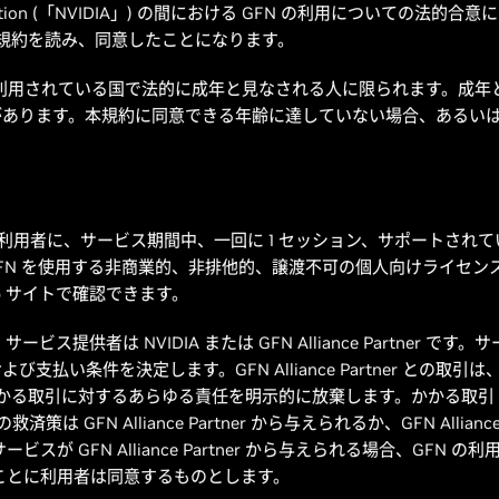
oration (「NVIDIA」) の間における GFN の利用についての法
の規約を読み、同意したことになります。
が利用されている国で法的に成年と見なされる人に限られます。成年
があります。本規約に同意できる年齢に達していない場合、あるい
。
A は、利用者に、サービス期間中、一回に 1 セッション、サポートさ
 GFN を使用する非商業的、非排他的、譲渡不可の個人向けライセン
eb サイトで確認できます。
 サービス提供者は NVIDIA または GFN Alliance Partner 
条件を決定します。GFN Alliance Partner との取引は、専ら利用者
はかかる取引に対するあらゆる責任を明示的に放棄します。かかる取引 
 GFN Alliance Partner から与えられるか、GFN Allian
スが GFN Alliance Partner から与えられる場合、GFN の
 が共有することに利用者は同意するものとします。