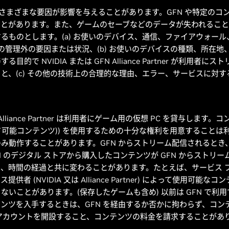
用にはさまざまな要因が影響を与えることがあります。GFN や特定の
とがあります。また、ゲームのセーブなどのデータが失われることもあ
るものとします。(a) お使いのデバイス、通信、ファイアウォール
A の管理外の要因または状況、(b) お使いのデバイスの種類、所在
で NVIDIA または GFN Alliance Partner が利用
と、(c) その他の技術上の合理的な理由、エラー、サービスに対
FN Alliance Partner は利用者にゲーム用の仮想 PC を貸与し
ロード可能コンテンツ)) を使用するための十分な権利を用意すること
み動作することがあります。GFN からストリーム配信されるとき
 のデジタル ストアから購入したコンテンツが GFN からストリー
、時間の経過と共に変わることがあります。たとえば、サービス 
 (NVIDIA 又は Alliance Partner) によって使用可
いことがあります。(保存したゲームも含め) 以前は GFN で利用
ンツを入手するときは、GFN を経由するか否かに拘わらず、コン
アカウントを開設すること、コンテンツの料金を請求することがあ