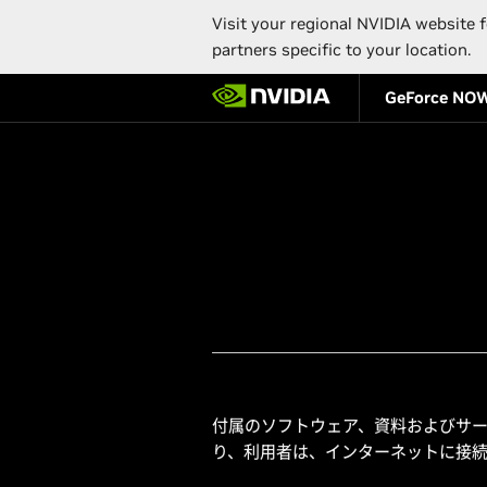
Visit your regional NVIDIA website f
partners specific to your location.
Skip
GeForce NO
to
main
content
付属のソフトウェア、資料およびサービスを
り、利用者は、インターネットに接続