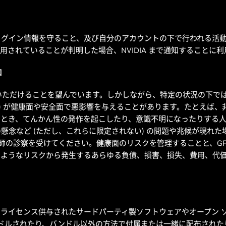
ログイン情報を守ること、及び自分のアカウントの下で行われる活
正に使用されていることが判明した場合、NVIDIA まで通知すること
知
楽しんでいただけることを望んでいます。しかしながら、特定の状況の下で
利用) が健康面や安全面で悪影響を与えることがあります。たとえば
たとき、てんかん性の発作を起こしたり、意識不明になったりする
など (ただし、これらに限定されない) の問題や兆候が現れた場合は
医師の診察を受けてください。健康面のリスクを管理することと、GF
うなリスクから発生するあらゆる負債、損害、損失、費用、代価につ
ヤーからライセンス供与されたサードパーティ製ソフトウェアやオープン
ンドルされたり、バンドル以外の方法で付属または一緒に配布され