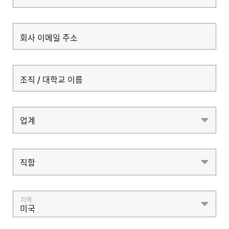
회사 이메일 주소
조직 / 대학교 이름
업계
업계
직함
직함
지역
미국