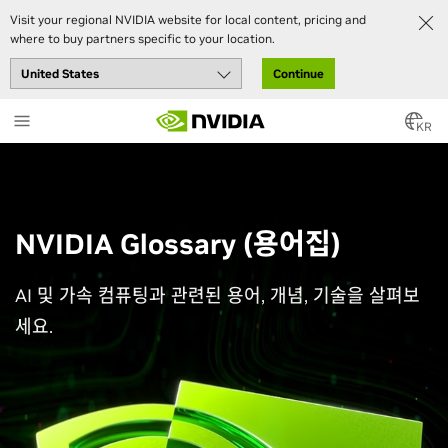
Visit your regional NVIDIA website for local content, pricing and
where to buy partners specific to your location.
Continue
Skip
to
KR
main
content
NVIDIA Glossary (용어집)
AI 및 가속 컴퓨팅과 관련된 용어, 개념, 기술을 살펴보
세요.