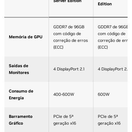
Server Edition
Edition
GDDR7 de 96GB
GDDR7 de 96GB
com código de
com código de
Memória de GPU
correção de erros
correção de erro
(ECC)
(ECC)
Saídas de
4 DisplayPort 2.1
4 DisplayPort 2.1
Monitores
Consumo de
400-600W
600W
Energia
Barramento
PCIe de 5ª
PCIe de 5ª
Gráfico
geração x16
geração x16