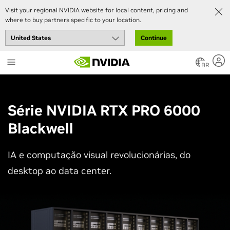
Visit your regional NVIDIA website for local content, pricing and
where to buy partners specific to your location.
Continue
Skip
to
BR
main
content
Série NVIDIA RTX PRO 6000
Blackwell
IA e computação visual revolucionárias, do
desktop ao data center.