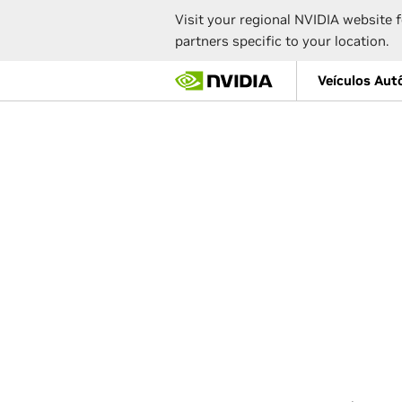
Visit your regional NVIDIA website f
partners specific to your location.
Skip
Veículos Au
to
main
content