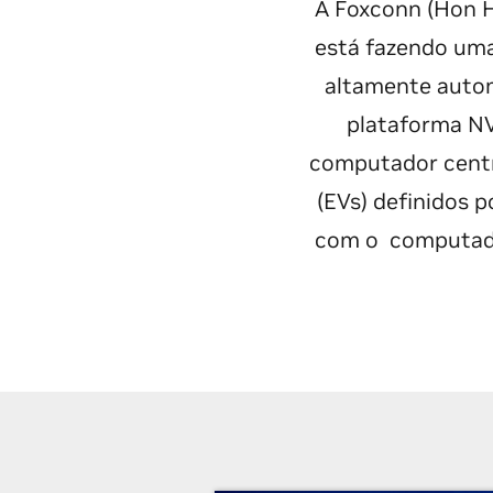
A Foxconn (Hon H
está fazendo uma
altamente autom
plataforma N
computador central
(EVs) definidos 
com o computad