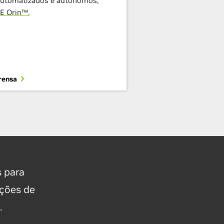
 automatizados e autônomos,
E Orin™.
rensa
s para
ições de
.