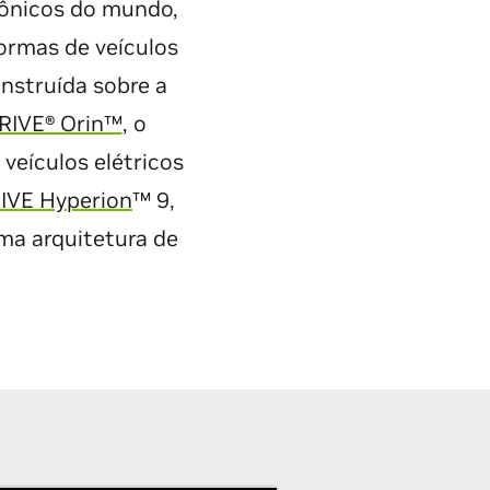
rônicos do mundo,
ormas de veículos
nstruída sobre a
RIVE® Orin™
, o
 veículos elétricos
IVE Hyperion
™ 9,
ma arquitetura de