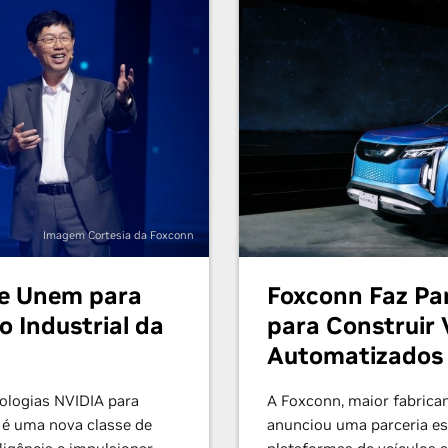
Imagem Cortesia da Foxconn
se Unem para
Foxconn Faz Pa
o Industrial da
para Construir V
Automatizados
ologias NVIDIA para
A Foxconn, maior fabrica
a é uma nova classe de
anunciou uma parceria es