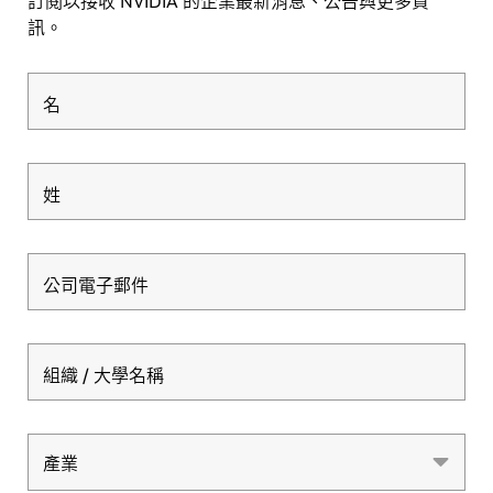
訂閱以接收 NVIDIA 的企業最新消息、公告與更多資
訊。
名
姓
公司電子郵件
組織 / 大學名稱
產業
產業