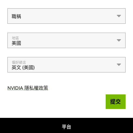
職稱
職稱
地區
美國
偏好語言
英文 (美國)
NVIDIA 隱私權政策
提交
平台