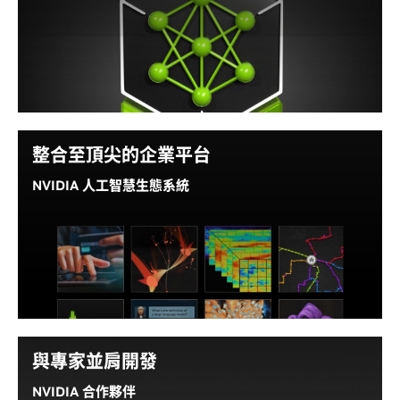
閱讀部落格
NVIDIA AI Foundry 建構的 NVIDIA NIM，可隨處快速
部署及擴充客製化模型。
深入瞭解 DGX Cloud
NVIDIA NIM 這套微服務易於使用，其設計可跨雲端、
資料中心和工作站，以安全可靠的方式部署高效能人工
智慧模型推斷。
整合至頂尖的企業平台
閱讀部落格
NVIDIA 人工智慧生態系統
深入瞭解 NIM
NVIDIA NIM 是 NVIDIA AI Enterprise 的一環，數以百
計的 NVIDIA 技術合作夥伴正將這項服務整合至他們的
平台，為特定領域的應用加速生成式人工智慧的部署。
合作夥伴包括各大公用雲端、系統建置商、企業基礎架
構供應商，以及 MLOps 與 AIOp 領導者等。
與專家並肩開發
查看生態系統
NVIDIA 合作夥伴