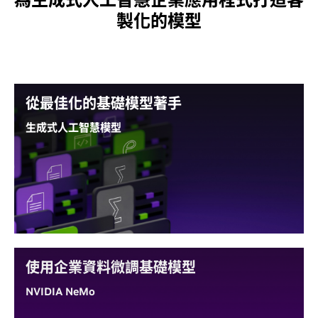
製化的模型
從最佳化的基礎模型著手
生成式人工智慧模型
社群和 NVIDIA 打造的模型經過最佳化，可在 NVIDIA
加速的基礎架構提供最佳效能，是企業開始著手的絕佳
選擇。這些模型可使用 NVIDIA NeMo 客製化，利用
NVIDIA NIM 在生產環境中隨處大規模部署。
開始客製化最佳化的
LLM
、
視覺語言模型
、
語音
和
醫療
保健
模型，提高使用案例的準確度。
使用企業資料微調基礎模型
NVIDIA NeMo
閱讀部落格