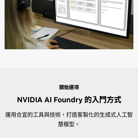
內容生成
網路營運中心
智慧文件處理 (IDP)
安全性漏洞分析
為高度客製化的購物體驗打造的人工智慧
生成式人工智慧可產生息息相關且準確的內容，這些內容基於
全球電信公司爭相探索如何透過 5G 和即將問世的 6G 網路，以
金融服務業中，處理文件的過程涉及各種複雜資料，例如貸款
隨著常見弱點與暴露風險 (CVE) 資料庫中回報的安全漏洞數量
零售商的庫存動輒上百萬，而且隨季節改變，錯綜複雜。在過
貴企業的領域專業知識和專有智慧財產權。
符合成本效益的方式在邊緣部署新的人工智慧應用程式。有了
記錄、外部監管申報文件、交易記錄，以及公開市場申報文件
創下歷史新高，修補軟體安全問題的難度亦隨之提高。生成式
去十年間崛起的高度競爭市場中，頂尖零售業者善用人工智慧
開始選項
NVIDIA 加速運算和人工智慧技術，電信公司、CSP 與企業可打
等。金融機構可以使用客製化的 IDP 生成式人工智慧（例如建
人工智慧可提升漏洞防禦機制，減輕安全團隊負擔。
與資料科學的強大威力，提供了即時高度客製化的購物體驗，
造有線與無線雲端原生網路，不僅更加節能，安全性也更滴水
置聊天機器人），結合 RAG 架構將貸款流程自動化，或是為建
不僅擴大購物車容量、打造品牌好感度，更提高了轉換率。
深入瞭解內容生成
NVIDIA AI Foundry 的入門方式
不漏。
構投資組合和執行交易深入解析市場。
深入瞭解安全性漏洞分析
深入瞭解
運用合宜的工具與技術，打造客製化的生成式人工智
深入瞭解網路營運中心的生成式人工智慧
深入瞭解智慧文件處理
慧模型。