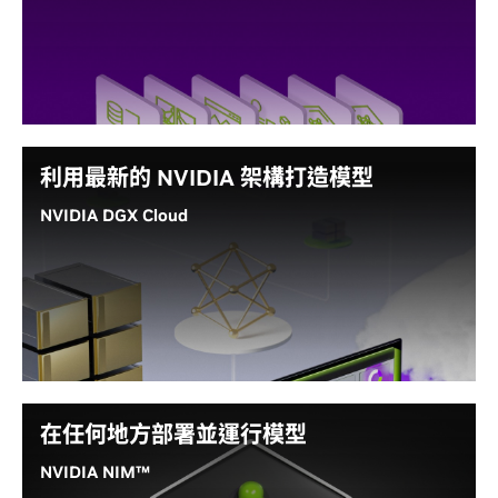
NVIDIA NeMo 這個端對端平台可讓您隨處開發客製化
探索所有模型
的生成式人工智慧，包括 LLM、多模型、視覺和語音人
工智慧。提供具有精準的資料管理方式、尖端客製化和
最佳化效能的企業就緒模型。
模型內的 NeMo Curator 可加快資料整理速度、NeMo
Customizer 可簡化微調程序、NeMo Evaluator 可評估
利用最新的 NVIDIA 架構打造模型
人工智慧模型，而 NeMo Guardrails 則可保護 LLM。
NVIDIA DGX Cloud
閱讀部落格
客製化人工智慧模型時，需要取用重要的運算資源、人
工智慧專業知識和軟體，藉此精簡人工智慧模型的開發
深入瞭解 NeMo
過程。
NVIDIA DGX Cloud 這款端對端人工智慧平台適用於開
發人員，提供採用最新 NVIDIA 人工智慧架構、並與全
球領先 CSP 共同設計的專用容量。在 DGX Cloud 量身
在任何地方部署並運行模型
打造專屬的人工智慧模型。
NVIDIA NIM™