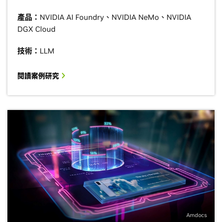
產品：
NVIDIA AI Foundry、NVIDIA NeMo、NVIDIA
DGX Cloud
技術：
LLM
閱讀案例研究
Amdocs